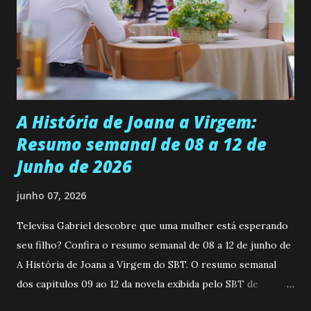
universidade. Ela tem uma personalidade muito alegre, é
muito madura para a idade, determinada, criativa e
empática. Detesta injustiças e é uma ótima amiga. Pode ser
teimosa e muito persistente quando decide fazer algo.
Durante um exame ginecológico, ela é inseminada por eng...
A História de Joana a Virgem:
Resumo semanal de 08 a 12 de
Junho de 2026
junho 07, 2026
Televisa Gabriel descobre que uma mulher está esperando
seu filho? Confira o resumo semanal de 08 a 12 de junho de
A História de Joana a Virgem do SBT. O resumo semanal
dos capitulos 09 ao 12 da novela exibida pelo SBT de
segunda a sexta-feira as 20h45 da noite: Leia também... Veja