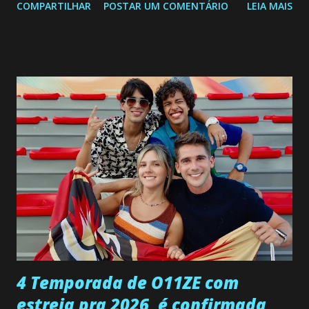
COMPARTILHAR
POSTAR UM COMENTÁRIO
LEIA MAIS
a Programação Semanal do SBT de 08/06/26 a 14/06/26
SEGUNDA-FEIRA 08 DE JUNHO: CAPITULO 9 Salvador
interrompe sua investigação ao conhecer Jenny, mas ela
não demonstra interesse em interagir com ele. Joana
confessa a Gabriel que ele demonstrou ser o tipo de
pessoa que ela tanto desejou durante toda a vida. Camila
entra no quarto de Gabriel e imagina como seria o
encontro deles, quando conseguir seduzi-lo. Manuel avisa a
Paula sobre a suposta infidelidade de Gabriel com Joana.
Rogerio consegue se livrar de todas as suspeitas pelo
desaparecimento de Francisco, apontando que ele poderia
ter sido vítima da fúria de Gabriel. Artur informa a Gabriel
que a clínica inseminou por engano outra paciente, que está
...
4 Temporada de O11ZE com
estreia pra 2026, é confirmada