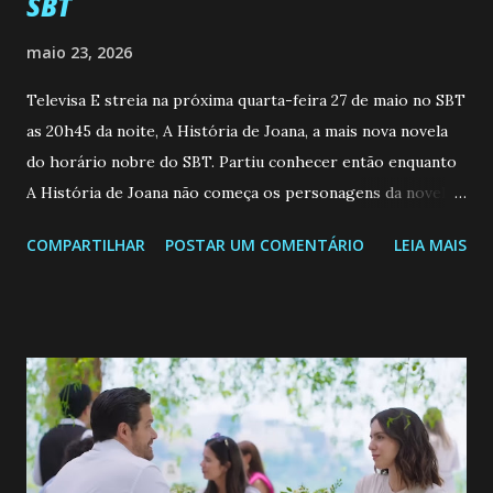
SBT
maio 23, 2026
Televisa E streia na próxima quarta-feira 27 de maio no SBT
as 20h45 da noite, A História de Joana, a mais nova novela
do horário nobre do SBT. Partiu conhecer então enquanto
A História de Joana não começa os personagens da novela?
Confira: Leia também... Veja a Programação Semanal do SBT
COMPARTILHAR
POSTAR UM COMENTÁRIO
LEIA MAIS
de 25/05/26 a 31/05/26 JOANA GUADALUPE (Camila
Valero) Uma jovem humilde e moderna, filha de mãe
solteira e neta de uma mulher abandonada pelo marido, não
quer que o mesmo lhe aconteça na vida, por isso decidiu
permanecer virgem até encontrar o homem que realmente
ama, o que não é fácil, já que dedica todas as suas energias a
se aprimorar, trabalhando, estudando e se orgulhando de
ser a primeira mulher da família a ingressar na