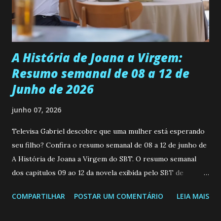
empática. Detesta injustiças e é uma ótima amiga. Pode ser
teimosa e muito persistente quando decide fazer algo.
Durante um exame ginecológico, ela é inseminada por eng...
A História de Joana a Virgem:
Resumo semanal de 08 a 12 de
Junho de 2026
junho 07, 2026
Televisa Gabriel descobre que uma mulher está esperando
seu filho? Confira o resumo semanal de 08 a 12 de junho de
A História de Joana a Virgem do SBT. O resumo semanal
dos capitulos 09 ao 12 da novela exibida pelo SBT de
segunda a sexta-feira as 20h45 da noite: Leia também... Veja
COMPARTILHAR
POSTAR UM COMENTÁRIO
LEIA MAIS
a Programação Semanal do SBT de 08/06/26 a 14/06/26
SEGUNDA-FEIRA 08 DE JUNHO: CAPITULO 9 Salvador