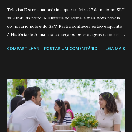
Televisa E streia na próxima quarta-feira 27 de maio no SBT
as 20h45 da noite, A História de Joana, a mais nova novela
do horário nobre do SBT. Partiu conhecer então enquanto
A História de Joana não começa os personagens da novela?
Confira: Leia também... Veja a Programação Semanal do SBT
COMPARTILHAR
POSTAR UM COMENTÁRIO
LEIA MAIS
de 25/05/26 a 31/05/26 JOANA GUADALUPE (Camila
Valero) Uma jovem humilde e moderna, filha de mãe
solteira e neta de uma mulher abandonada pelo marido, não
quer que o mesmo lhe aconteça na vida, por isso decidiu
permanecer virgem até encontrar o homem que realmente
ama, o que não é fácil, já que dedica todas as suas energias a
se aprimorar, trabalhando, estudando e se orgulhando de
ser a primeira mulher da família a ingressar na
universidade. Ela tem uma personalidade muito alegre, é
muito madura para a idade, determinada, criativa e