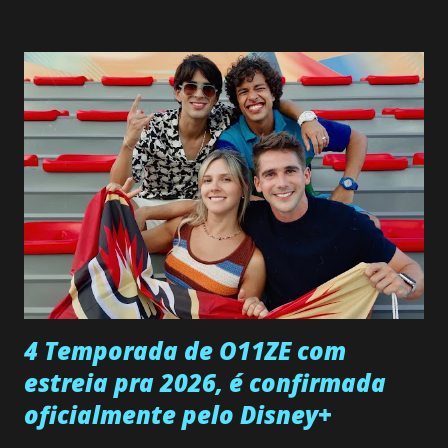
interrompe sua investigação ao conhecer Jenny, mas ela
não demonstra interesse em interagir com ele. Joana
confessa a Gabriel que ele demonstrou ser o tipo de
pessoa que ela tanto desejou durante toda a vida. Camila
entra no quarto de Gabriel e imagina como seria o
encontro deles, quando conseguir seduzi-lo. Manuel avisa a
Paula sobre a suposta infidelidade de Gabriel com Joana.
Rogerio consegue se livrar de todas as suspeitas pelo
desaparecimento de Francisco, apontando que ele poderia
ter sido vítima da fúria de Gabriel. Artur informa a Gabriel
que a clínica inseminou por engano outra paciente, que está
...
4 Temporada de O11ZE com
estreia pra 2026, é confirmada
oficialmente pelo Disney+