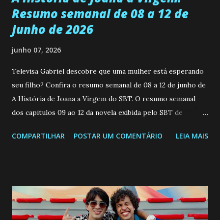
Resumo semanal de 08 a 12 de
Junho de 2026
junho 07, 2026
Televisa Gabriel descobre que uma mulher está esperando
seu filho? Confira o resumo semanal de 08 a 12 de junho de
A História de Joana a Virgem do SBT. O resumo semanal
dos capitulos 09 ao 12 da novela exibida pelo SBT de
segunda a sexta-feira as 20h45 da noite: Leia também... Veja
COMPARTILHAR
POSTAR UM COMENTÁRIO
LEIA MAIS
a Programação Semanal do SBT de 08/06/26 a 14/06/26
SEGUNDA-FEIRA 08 DE JUNHO: CAPITULO 9 Salvador
interrompe sua investigação ao conhecer Jenny, mas ela
não demonstra interesse em interagir com ele. Joana
confessa a Gabriel que ele demonstrou ser o tipo de
pessoa que ela tanto desejou durante toda a vida. Camila