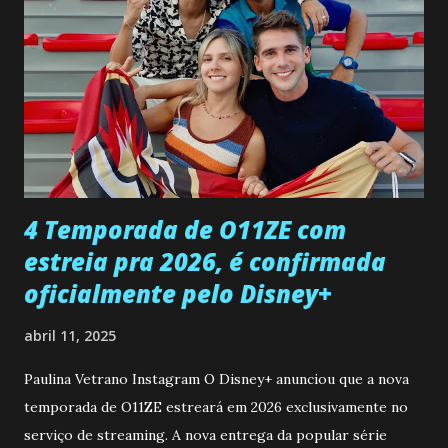
entra no quarto de Gabriel e imagina como seria o
encontro deles, quando conseguir seduzi-lo. Manuel avisa a
Paula sobre a suposta infidelidade de Gabriel com Joana.
Rogerio consegue se livrar de todas as suspeitas pelo
desaparecimento de Francisco, apontando que ele poderia
ter sido vítima da fúria de Gabriel. Artur informa a Gabriel
que a clínica inseminou por engano outra paciente, que está
...
4 Temporada de O11ZE com
estreia pra 2026, é confirmada
oficialmente pelo Disney+
abril 11, 2025
Paulina Vetrano Instagram O Disney+ anunciou que a nova
temporada de O11ZE estreará em 2026 exclusivamente no
serviço de streaming. A nova entrega da popular série