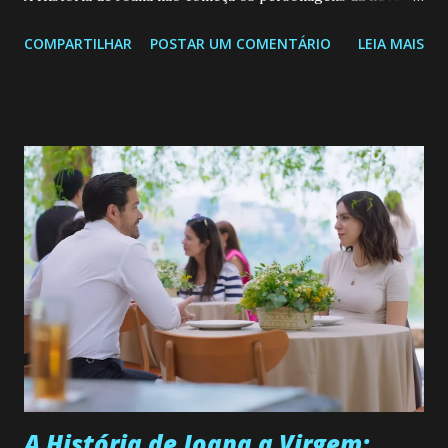
Confira: Leia também... Veja a Programação Semanal do SBT
COMPARTILHAR
POSTAR UM COMENTÁRIO
LEIA MAIS
de 25/05/26 a 31/05/26 JOANA GUADALUPE (Camila
Valero) Uma jovem humilde e moderna, filha de mãe
solteira e neta de uma mulher abandonada pelo marido, não
quer que o mesmo lhe aconteça na vida, por isso decidiu
permanecer virgem até encontrar o homem que realmente
ama, o que não é fácil, já que dedica todas as suas energias a
se aprimorar, trabalhando, estudando e se orgulhando de
ser a primeira mulher da família a ingressar na
universidade. Ela tem uma personalidade muito alegre, é
muito madura para a idade, determinada, criativa e
empática. Detesta injustiças e é uma ótima amiga. Pode ser
teimosa e muito persistente quando decide fazer algo.
Durante um exame ginecológico, ela é inseminada por eng...
A História de Joana a Virgem: