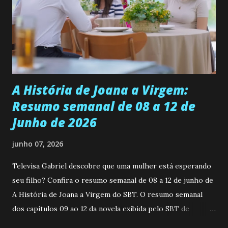
universidade. Ela tem uma personalidade muito alegre, é
muito madura para a idade, determinada, criativa e
empática. Detesta injustiças e é uma ótima amiga. Pode ser
teimosa e muito persistente quando decide fazer algo.
Durante um exame ginecológico, ela é inseminada por eng...
A História de Joana a Virgem:
Resumo semanal de 08 a 12 de
Junho de 2026
junho 07, 2026
Televisa Gabriel descobre que uma mulher está esperando
seu filho? Confira o resumo semanal de 08 a 12 de junho de
A História de Joana a Virgem do SBT. O resumo semanal
dos capitulos 09 ao 12 da novela exibida pelo SBT de
segunda a sexta-feira as 20h45 da noite: Leia também... Veja