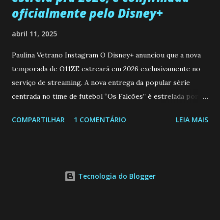
oficialmente pelo Disney+
abril 11, 2025
Paulina Vetrano Instagram O Disney+ anunciou que a nova
temporada de O11ZE estreará em 2026 exclusivamente no
serviço de streaming. A nova entrega da popular série
centrada no time de futebol “Os Falcões” é estrelada por
Mariano González (Gabo), David Penagos (Ricky) e Luan
COMPARTILHAR
1 COMENTÁRIO
LEIA MAIS
Brum (Dedé), que voltam a interpretar seus personagens
originais, e apresenta um elenco de novos Falcões liderado
pelo ator mexicano Emiliano González (Gael). Os episódios
também contam com a participação especial do renomado
Tecnologia do Blogger
atleta Sergio “Kun” Agüero, além de outras figuras de
destaque do futebol e do jornalismo esportivo. Leia
também... A Caverna Encantada 3 temporada: Resumos dos
capítulos 184 ao 188 (14/04 a 18/04/25) Nos novos