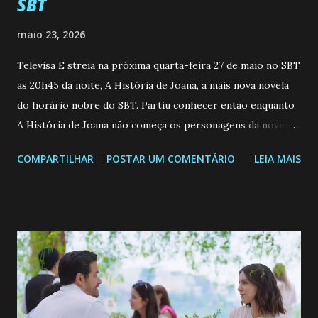
SBT
maio 23, 2026
Televisa E streia na próxima quarta-feira 27 de maio no SBT
as 20h45 da noite, A História de Joana, a mais nova novela
do horário nobre do SBT. Partiu conhecer então enquanto
A História de Joana não começa os personagens da novela?
Confira: Leia também... Veja a Programação Semanal do SBT
COMPARTILHAR
POSTAR UM COMENTÁRIO
LEIA MAIS
de 25/05/26 a 31/05/26 JOANA GUADALUPE (Camila
Valero) Uma jovem humilde e moderna, filha de mãe
solteira e neta de uma mulher abandonada pelo marido, não
quer que o mesmo lhe aconteça na vida, por isso decidiu
permanecer virgem até encontrar o homem que realmente
ama, o que não é fácil, já que dedica todas as suas energias a
se aprimorar, trabalhando, estudando e se orgulhando de
ser a primeira mulher da família a ingressar na