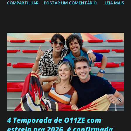
COMPARTILHAR
POSTAR UM COMENTÁRIO
LEIA MAIS
a Programação Semanal do SBT de 08/06/26 a 14/06/26
SEGUNDA-FEIRA 08 DE JUNHO: CAPITULO 9 Salvador
interrompe sua investigação ao conhecer Jenny, mas ela
não demonstra interesse em interagir com ele. Joana
confessa a Gabriel que ele demonstrou ser o tipo de
pessoa que ela tanto desejou durante toda a vida. Camila
entra no quarto de Gabriel e imagina como seria o
encontro deles, quando conseguir seduzi-lo. Manuel avisa a
Paula sobre a suposta infidelidade de Gabriel com Joana.
Rogerio consegue se livrar de todas as suspeitas pelo
desaparecimento de Francisco, apontando que ele poderia
ter sido vítima da fúria de Gabriel. Artur informa a Gabriel
que a clínica inseminou por engano outra paciente, que está
...
4 Temporada de O11ZE com
estreia pra 2026, é confirmada