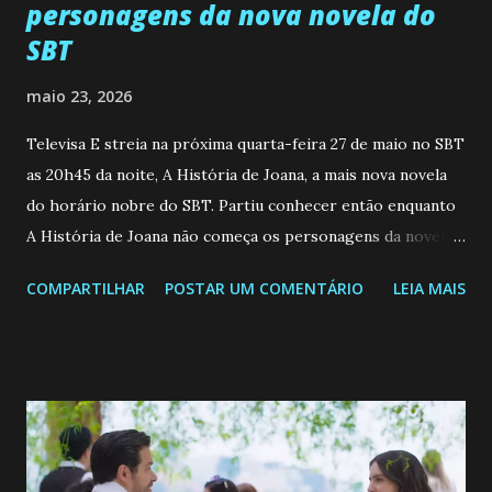
personagens da nova novela do
SBT
maio 23, 2026
Televisa E streia na próxima quarta-feira 27 de maio no SBT
as 20h45 da noite, A História de Joana, a mais nova novela
do horário nobre do SBT. Partiu conhecer então enquanto
A História de Joana não começa os personagens da novela?
Confira: Leia também... Veja a Programação Semanal do SBT
COMPARTILHAR
POSTAR UM COMENTÁRIO
LEIA MAIS
de 25/05/26 a 31/05/26 JOANA GUADALUPE (Camila
Valero) Uma jovem humilde e moderna, filha de mãe
solteira e neta de uma mulher abandonada pelo marido, não
quer que o mesmo lhe aconteça na vida, por isso decidiu
permanecer virgem até encontrar o homem que realmente
ama, o que não é fácil, já que dedica todas as suas energias a
se aprimorar, trabalhando, estudando e se orgulhando de