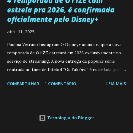
4 Temporada de O11ZE com
estreia pra 2026, é confirmada
oficialmente pelo Disney+
abril 11, 2025
Paulina Vetrano Instagram O Disney+ anunciou que a nova
temporada de O11ZE estreará em 2026 exclusivamente no
serviço de streaming. A nova entrega da popular série
centrada no time de futebol “Os Falcões” é estrelada por
Mariano González (Gabo), David Penagos (Ricky) e Luan
COMPARTILHAR
1 COMENTÁRIO
LEIA MAIS
Brum (Dedé), que voltam a interpretar seus personagens
originais, e apresenta um elenco de novos Falcões liderado
pelo ator mexicano Emiliano González (Gael). Os episódios
também contam com a participação especial do renomado
Tecnologia do Blogger
atleta Sergio “Kun” Agüero, além de outras figuras de
destaque do futebol e do jornalismo esportivo. Leia