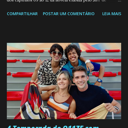
dos capitulos 09 ao 12 da novela exibida pelo SBT de
segunda a sexta-feira as 20h45 da noite: Leia também... Veja
COMPARTILHAR
POSTAR UM COMENTÁRIO
LEIA MAIS
a Programação Semanal do SBT de 08/06/26 a 14/06/26
SEGUNDA-FEIRA 08 DE JUNHO: CAPITULO 9 Salvador
interrompe sua investigação ao conhecer Jenny, mas ela
não demonstra interesse em interagir com ele. Joana
confessa a Gabriel que ele demonstrou ser o tipo de
pessoa que ela tanto desejou durante toda a vida. Camila
entra no quarto de Gabriel e imagina como seria o
encontro deles, quando conseguir seduzi-lo. Manuel avisa a
Paula sobre a suposta infidelidade de Gabriel com Joana.
Rogerio consegue se livrar de todas as suspeitas pelo
desaparecimento de Francisco, apontando que ele poderia
ter sido vítima da fúria de Gabriel. Artur informa a Gabriel
que a clínica inseminou por engano outra paciente, que está
...