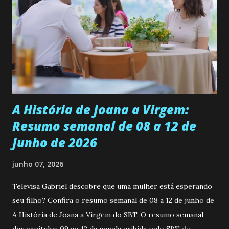
ser a primeira mulher da família a ingressar na
universidade. Ela tem uma personalidade muito alegre, é
muito madura para a idade, determinada, criativa e
empática. Detesta injustiças e é uma ótima amiga. Pode ser
teimosa e muito persistente quando decide fazer algo.
Durante um exame ginecológico, ela é inseminada por eng...
A História de Joana a Virgem:
Resumo semanal de 08 a 12 de
Junho de 2026
junho 07, 2026
Televisa Gabriel descobre que uma mulher está esperando
seu filho? Confira o resumo semanal de 08 a 12 de junho de
A História de Joana a Virgem do SBT. O resumo semanal