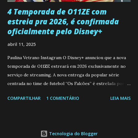
...
4 Temporada de O11ZE com
estreia pra 2026, é confirmada
oficialmente pelo Disney+
abril 11, 2025
Paulina Vetrano Instagram O Disney+ anunciou que a nova
temporada de O11ZE estreará em 2026 exclusivamente no
serviço de streaming. A nova entrega da popular série
centrada no time de futebol “Os Falcões” é estrelada por
Mariano González (Gabo), David Penagos (Ricky) e Luan
COMPARTILHAR
1 COMENTÁRIO
LEIA MAIS
Brum (Dedé), que voltam a interpretar seus personagens
originais, e apresenta um elenco de novos Falcões liderado
pelo ator mexicano Emiliano González (Gael). Os episódios
também contam com a participação especial do renomado
Tecnologia do Blogger
atleta Sergio “Kun” Agüero, além de outras figuras de