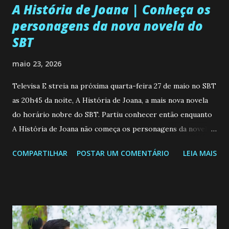
A História de Joana | Conheça os
personagens da nova novela do
SBT
maio 23, 2026
Televisa E streia na próxima quarta-feira 27 de maio no SBT
as 20h45 da noite, A História de Joana, a mais nova novela
do horário nobre do SBT. Partiu conhecer então enquanto
A História de Joana não começa os personagens da novela?
Confira: Leia também... Veja a Programação Semanal do SBT
COMPARTILHAR
POSTAR UM COMENTÁRIO
LEIA MAIS
de 25/05/26 a 31/05/26 JOANA GUADALUPE (Camila
Valero) Uma jovem humilde e moderna, filha de mãe
solteira e neta de uma mulher abandonada pelo marido, não
quer que o mesmo lhe aconteça na vida, por isso decidiu
permanecer virgem até encontrar o homem que realmente
ama, o que não é fácil, já que dedica todas as suas energias a