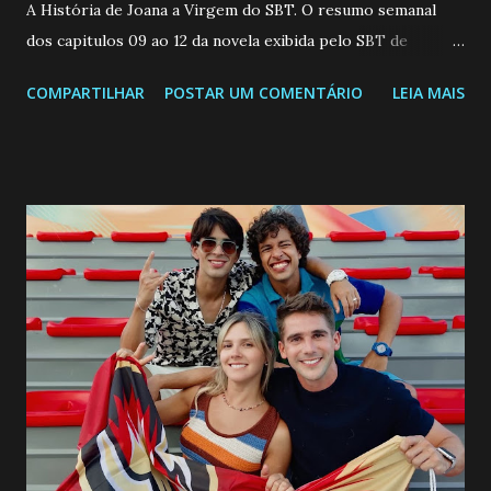
A História de Joana a Virgem do SBT. O resumo semanal
dos capitulos 09 ao 12 da novela exibida pelo SBT de
segunda a sexta-feira as 20h45 da noite: Leia também... Veja
COMPARTILHAR
POSTAR UM COMENTÁRIO
LEIA MAIS
a Programação Semanal do SBT de 08/06/26 a 14/06/26
SEGUNDA-FEIRA 08 DE JUNHO: CAPITULO 9 Salvador
interrompe sua investigação ao conhecer Jenny, mas ela
não demonstra interesse em interagir com ele. Joana
confessa a Gabriel que ele demonstrou ser o tipo de
pessoa que ela tanto desejou durante toda a vida. Camila
entra no quarto de Gabriel e imagina como seria o
encontro deles, quando conseguir seduzi-lo. Manuel avisa a
Paula sobre a suposta infidelidade de Gabriel com Joana.
Rogerio consegue se livrar de todas as suspeitas pelo
desaparecimento de Francisco, apontando que ele poderia
ter sido vítima da fúria de Gabriel. Artur informa a Gabriel
que a clínica inseminou por engano outra paciente, que está