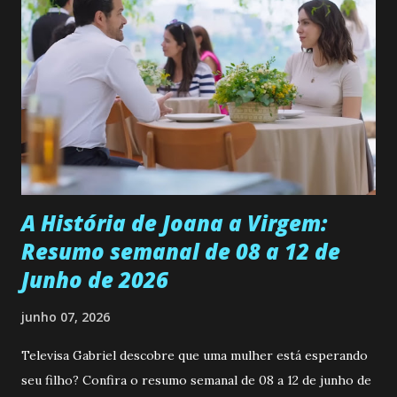
se aprimorar, trabalhando, estudando e se orgulhando de
ser a primeira mulher da família a ingressar na
universidade. Ela tem uma personalidade muito alegre, é
muito madura para a idade, determinada, criativa e
empática. Detesta injustiças e é uma ótima amiga. Pode ser
teimosa e muito persistente quando decide fazer algo.
Durante um exame ginecológico, ela é inseminada por eng...
A História de Joana a Virgem:
Resumo semanal de 08 a 12 de
Junho de 2026
junho 07, 2026
Televisa Gabriel descobre que uma mulher está esperando
seu filho? Confira o resumo semanal de 08 a 12 de junho de