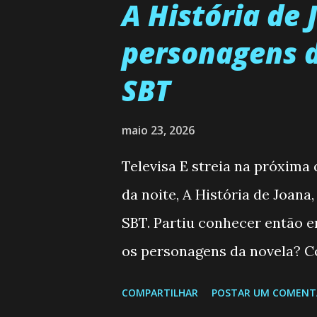
A História de
personagens d
SBT
maio 23, 2026
Televisa E streia na próxima
da noite, A História de Joana
SBT. Partiu conhecer então 
os personagens da novela? Co
Semanal do SBT de 25/05/2
COMPARTILHAR
POSTAR UM COMENT
Valero) Uma jovem humilde e 