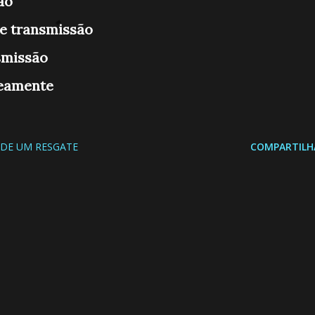
ão
ve transmissão
smissão
neamente
 DE UM RESGATE
COMPARTILH