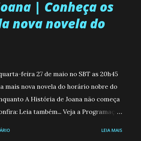
 Joana | Conheça os
a nova novela do
 quarta-feira 27 de maio no SBT as 20h45
, a mais nova novela do horário nobre do
enquanto A História de Joana não começa
nfira: Leia também... Veja a Programação
6 a 31/05/26 JOANA GUADALUPE (Camila
ÁRIO
LEIA MAIS
moderna, filha de mãe solteira e neta de