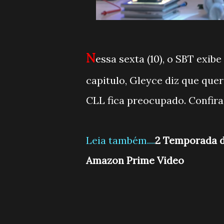
N
essa sexta (10), o SBT exib
capitulo, Gleyce diz que que
CLL fica preocupado. Confir
Leia também....
2 Temporada de
Amazon Prime Video