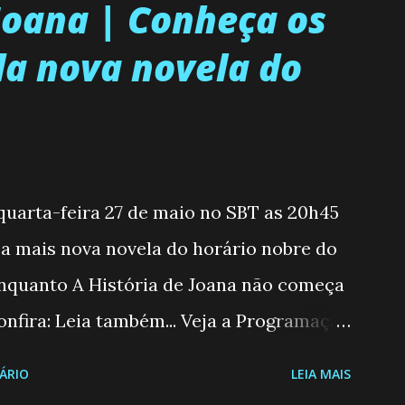
 Joana | Conheça os
a nova novela do
 quarta-feira 27 de maio no SBT as 20h45
, a mais nova novela do horário nobre do
enquanto A História de Joana não começa
nfira: Leia também... Veja a Programação
6 a 31/05/26 JOANA GUADALUPE (Camila
ÁRIO
LEIA MAIS
moderna, filha de mãe solteira e neta de