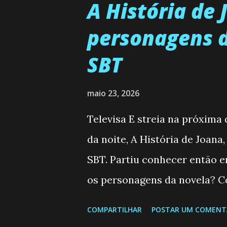
A História de
personagens d
SBT
maio 23, 2026
Televisa E streia na próxima
da noite, A História de Joana
SBT. Partiu conhecer então 
os personagens da novela? Co
Semanal do SBT de 25/05/2
COMPARTILHAR
POSTAR UM COMENT
Valero) Uma jovem humilde e 