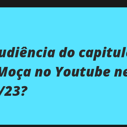
audiência do capitu
 Moça no Youtube n
/23?