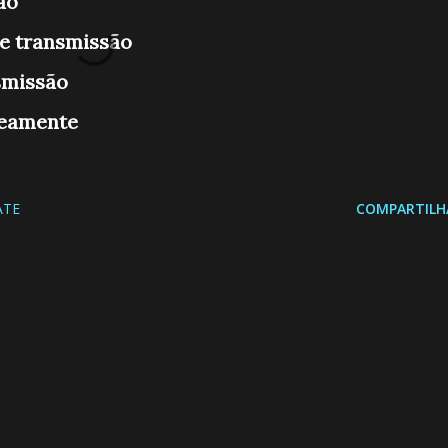
ão
ve transmissão
smissão
neamente
ATE
COMPARTILH