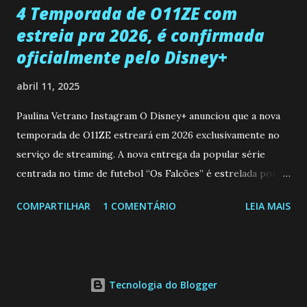
4 Temporada de O11ZE com
estreia pra 2026, é confirmada
oficialmente pelo Disney+
abril 11, 2025
Paulina Vetrano Instagram O Disney+ anunciou que a nova
temporada de O11ZE estreará em 2026 exclusivamente no
serviço de streaming. A nova entrega da popular série
centrada no time de futebol “Os Falcões” é estrelada por
Mariano González (Gabo), David Penagos (Ricky) e Luan
COMPARTILHAR
1 COMENTÁRIO
LEIA MAIS
Brum (Dedé), que voltam a interpretar seus personagens
originais, e apresenta um elenco de novos Falcões liderado
pelo ator mexicano Emiliano González (Gael). Os episódios
também contam com a participação especial do renomado
Tecnologia do Blogger
atleta Sergio “Kun” Agüero, além de outras figuras de