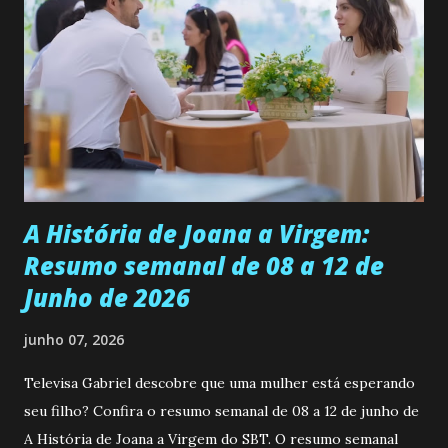
se aprimorar, trabalhando, estudando e se orgulhando de
ser a primeira mulher da família a ingressar na
universidade. Ela tem uma personalidade muito alegre, é
muito madura para a idade, determinada, criativa e
empática. Detesta injustiças e é uma ótima amiga. Pode ser
teimosa e muito persistente quando decide fazer algo.
Durante um exame ginecológico, ela é inseminada por eng...
A História de Joana a Virgem:
Resumo semanal de 08 a 12 de
Junho de 2026
junho 07, 2026
Televisa Gabriel descobre que uma mulher está esperando
seu filho? Confira o resumo semanal de 08 a 12 de junho de
A História de Joana a Virgem do SBT. O resumo semanal