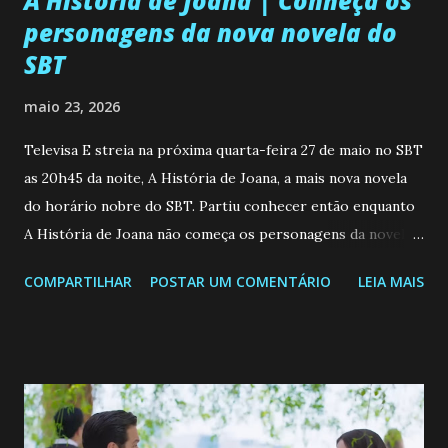
A História de Joana | Conheça os
personagens da nova novela do
SBT
maio 23, 2026
Televisa E streia na próxima quarta-feira 27 de maio no SBT
as 20h45 da noite, A História de Joana, a mais nova novela
do horário nobre do SBT. Partiu conhecer então enquanto
A História de Joana não começa os personagens da novela?
Confira: Leia também... Veja a Programação Semanal do SBT
COMPARTILHAR
POSTAR UM COMENTÁRIO
LEIA MAIS
de 25/05/26 a 31/05/26 JOANA GUADALUPE (Camila
Valero) Uma jovem humilde e moderna, filha de mãe
solteira e neta de uma mulher abandonada pelo marido, não
quer que o mesmo lhe aconteça na vida, por isso decidiu
permanecer virgem até encontrar o homem que realmente
ama, o que não é fácil, já que dedica todas as suas energias a