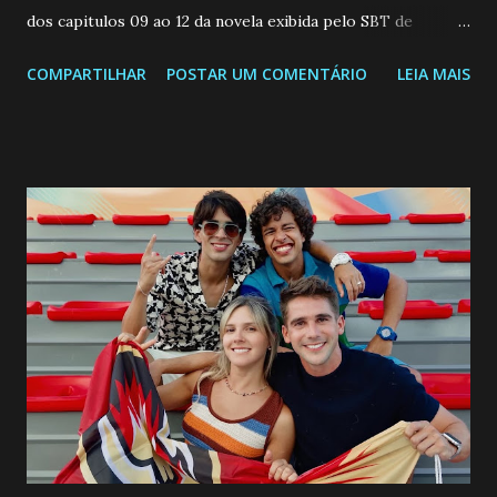
dos capitulos 09 ao 12 da novela exibida pelo SBT de
segunda a sexta-feira as 20h45 da noite: Leia também... Veja
COMPARTILHAR
POSTAR UM COMENTÁRIO
LEIA MAIS
a Programação Semanal do SBT de 08/06/26 a 14/06/26
SEGUNDA-FEIRA 08 DE JUNHO: CAPITULO 9 Salvador
interrompe sua investigação ao conhecer Jenny, mas ela
não demonstra interesse em interagir com ele. Joana
confessa a Gabriel que ele demonstrou ser o tipo de
pessoa que ela tanto desejou durante toda a vida. Camila
entra no quarto de Gabriel e imagina como seria o
encontro deles, quando conseguir seduzi-lo. Manuel avisa a
Paula sobre a suposta infidelidade de Gabriel com Joana.
Rogerio consegue se livrar de todas as suspeitas pelo
desaparecimento de Francisco, apontando que ele poderia
ter sido vítima da fúria de Gabriel. Artur informa a Gabriel
que a clínica inseminou por engano outra paciente, que está
...