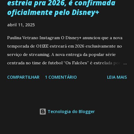
estreia pra 2026, é confirmada
oficialmente pelo Disney+
abril 11, 2025
Paulina Vetrano Instagram O Disney+ anunciou que a nova
temporada de O11ZE estreará em 2026 exclusivamente no
serviço de streaming. A nova entrega da popular série
centrada no time de futebol “Os Falcões” é estrelada por
Mariano González (Gabo), David Penagos (Ricky) e Luan
COMPARTILHAR
1 COMENTÁRIO
LEIA MAIS
Brum (Dedé), que voltam a interpretar seus personagens
originais, e apresenta um elenco de novos Falcões liderado
pelo ator mexicano Emiliano González (Gael). Os episódios
também contam com a participação especial do renomado
Tecnologia do Blogger
atleta Sergio “Kun” Agüero, além de outras figuras de
destaque do futebol e do jornalismo esportivo. Leia
também... A Caverna Encantada 3 temporada: Resumos dos