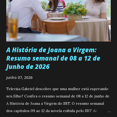
universidade. Ela tem uma personalidade muito alegre, é
muito madura para a idade, determinada, criativa e
empática. Detesta injustiças e é uma ótima amiga. Pode ser
teimosa e muito persistente quando decide fazer algo.
Durante um exame ginecológico, ela é inseminada por eng...
A História de Joana a Virgem:
Resumo semanal de 08 a 12 de
Junho de 2026
junho 07, 2026
Televisa Gabriel descobre que uma mulher está esperando
seu filho? Confira o resumo semanal de 08 a 12 de junho de
A História de Joana a Virgem do SBT. O resumo semanal
dos capitulos 09 ao 12 da novela exibida pelo SBT de