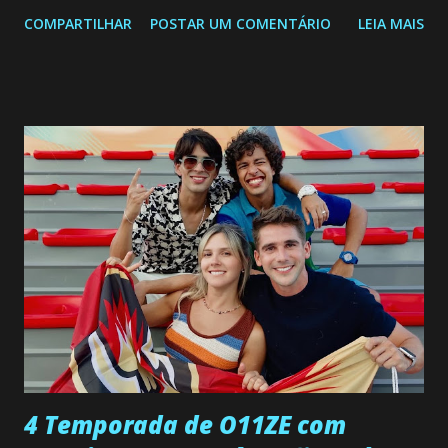
segunda a sexta-feira as 20h45 da noite: Leia também... Veja
COMPARTILHAR
POSTAR UM COMENTÁRIO
LEIA MAIS
a Programação Semanal do SBT de 08/06/26 a 14/06/26
SEGUNDA-FEIRA 08 DE JUNHO: CAPITULO 9 Salvador
interrompe sua investigação ao conhecer Jenny, mas ela
não demonstra interesse em interagir com ele. Joana
confessa a Gabriel que ele demonstrou ser o tipo de
pessoa que ela tanto desejou durante toda a vida. Camila
entra no quarto de Gabriel e imagina como seria o
encontro deles, quando conseguir seduzi-lo. Manuel avisa a
Paula sobre a suposta infidelidade de Gabriel com Joana.
Rogerio consegue se livrar de todas as suspeitas pelo
desaparecimento de Francisco, apontando que ele poderia
ter sido vítima da fúria de Gabriel. Artur informa a Gabriel
que a clínica inseminou por engano outra paciente, que está
...
4 Temporada de O11ZE com