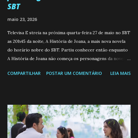
SBT
maio 23, 2026
Televisa E streia na próxima quarta-feira 27 de maio no SBT
as 20h45 da noite, A História de Joana, a mais nova novela
do horário nobre do SBT. Partiu conhecer então enquanto
A História de Joana não começa os personagens da novela?
Confira: Leia também... Veja a Programação Semanal do SBT
COMPARTILHAR
POSTAR UM COMENTÁRIO
LEIA MAIS
de 25/05/26 a 31/05/26 JOANA GUADALUPE (Camila
Valero) Uma jovem humilde e moderna, filha de mãe
solteira e neta de uma mulher abandonada pelo marido, não
quer que o mesmo lhe aconteça na vida, por isso decidiu
permanecer virgem até encontrar o homem que realmente
ama, o que não é fácil, já que dedica todas as suas energias a
se aprimorar, trabalhando, estudando e se orgulhando de
ser a primeira mulher da família a ingressar na