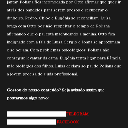
jantar, Poliana fica incomodada por Otto afirmar que quer ir
atrás dos bandidos para serem presos e recuperar o
dinheiro. Pedro, Chloe e Eugênia se reconciliam. Luísa
briga com Otto por não respeitar o tempo de Poliana,
afirmando que o pai está machucando a menina. Otto fica
indignado com a fala de Luísa. Sérgio e Joana se aproximam
e se beijam. Com problemas psicológicos, Poliana não
consegue levantar da cama. Eugênia tenta ligar para Pâmela,
mãe biológica dos filhos. Luísa declara ao pai de Poliana que
a jovem precisa de ajuda profissional.
Gostou do nosso conteúdo? Seja avisado a
ssim que
postarmos algo novo:
Entrando pro nosso grupo do
TELEGRAM
Curtindo nossa página do
FA
CEBOOK