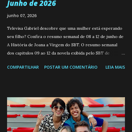
Junho de 2026
junho 07, 2026
Televisa Gabriel descobre que uma mulher está esperando
seu filho? Confira o resumo semanal de 08 a 12 de junho de
A História de Joana a Virgem do SBT. O resumo semanal
dos capitulos 09 ao 12 da novela exibida pelo SBT de
segunda a sexta-feira as 20h45 da noite: Leia também... Veja
COMPARTILHAR
POSTAR UM COMENTÁRIO
LEIA MAIS
a Programação Semanal do SBT de 08/06/26 a 14/06/26
SEGUNDA-FEIRA 08 DE JUNHO: CAPITULO 9 Salvador
interrompe sua investigação ao conhecer Jenny, mas ela
não demonstra interesse em interagir com ele. Joana
confessa a Gabriel que ele demonstrou ser o tipo de
pessoa que ela tanto desejou durante toda a vida. Camila
entra no quarto de Gabriel e imagina como seria o
encontro deles, quando conseguir seduzi-lo. Manuel avisa a