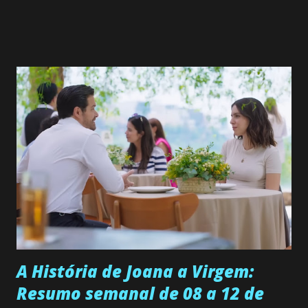
de 25/05/26 a 31/05/26 JOANA GUADALUPE (Camila
Valero) Uma jovem humilde e moderna, filha de mãe
solteira e neta de uma mulher abandonada pelo marido, não
quer que o mesmo lhe aconteça na vida, por isso decidiu
permanecer virgem até encontrar o homem que realmente
ama, o que não é fácil, já que dedica todas as suas energias a
se aprimorar, trabalhando, estudando e se orgulhando de
ser a primeira mulher da família a ingressar na
universidade. Ela tem uma personalidade muito alegre, é
muito madura para a idade, determinada, criativa e
empática. Detesta injustiças e é uma ótima amiga. Pode ser
teimosa e muito persistente quando decide fazer algo.
Durante um exame ginecológico, ela é inseminada por eng...
A História de Joana a Virgem:
Resumo semanal de 08 a 12 de