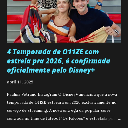
Paula sobre a suposta infidelidade de Gabriel com Joana.
Rogerio consegue se livrar de todas as suspeitas pelo
desaparecimento de Francisco, apontando que ele poderia
ter sido vítima da fúria de Gabriel. Artur informa a Gabriel
que a clínica inseminou por engano outra paciente, que está
...
4 Temporada de O11ZE com
estreia pra 2026, é confirmada
oficialmente pelo Disney+
abril 11, 2025
Paulina Vetrano Instagram O Disney+ anunciou que a nova
temporada de O11ZE estreará em 2026 exclusivamente no
serviço de streaming. A nova entrega da popular série
centrada no time de futebol “Os Falcões” é estrelada por
Mariano González (Gabo), David Penagos (Ricky) e Luan