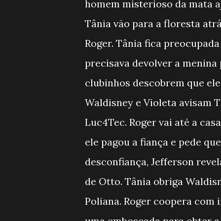
homem misterioso da mata aj
Tânia vão para a floresta at
Roger. Tânia fica preocupada
precisava devolver a menina 
clubinhos descobrem que eles
Waldisney e Violeta avisam T
Luc4Tec. Roger vai até a casa
ele pagou a fiança e pede que
desconfiança, Jefferson reve
de Otto. Tânia obriga Waldis
Poliana. Roger coopera com in
uma emboscada para obter a c