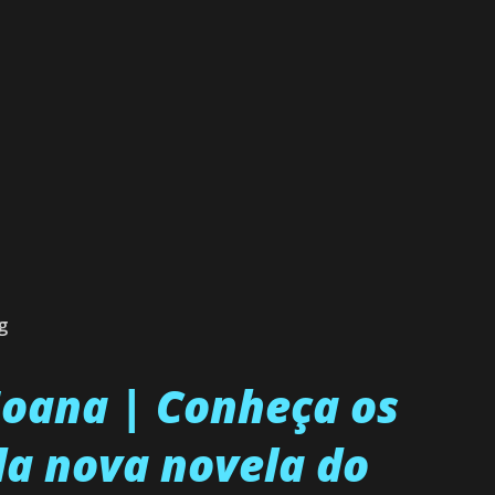
g
 Joana | Conheça os
a nova novela do