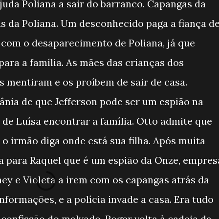
uda Poliana a sair do barranco. Capangas da
rás da Poliana. Um desconhecido paga a fiança d
 com o desaparecimento de Poliana, já que
para a família. As mães das crianças dos
 mentiram e os proíbem de sair de casa.
ânia de que Jefferson pode ser um espião na
 de Luísa encontrar a família. Otto admite que
 o irmão diga onde está sua filha. Após muita
la para Raquel que é um espião da Onze, empres
ney e Violeta a irem com os capangas atrás da
formações, e a polícia invade a casa. Era tudo
onfissão do malvado. Roger volta à cadeia da