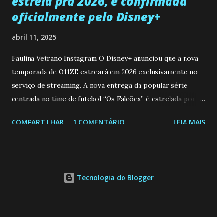
estreia pra 2026, é confirmada
oficialmente pelo Disney+
abril 11, 2025
Paulina Vetrano Instagram O Disney+ anunciou que a nova
temporada de O11ZE estreará em 2026 exclusivamente no
serviço de streaming. A nova entrega da popular série
centrada no time de futebol “Os Falcões” é estrelada por
Mariano González (Gabo), David Penagos (Ricky) e Luan
COMPARTILHAR
1 COMENTÁRIO
LEIA MAIS
Brum (Dedé), que voltam a interpretar seus personagens
originais, e apresenta um elenco de novos Falcões liderado
pelo ator mexicano Emiliano González (Gael). Os episódios
também contam com a participação especial do renomado
Tecnologia do Blogger
atleta Sergio “Kun” Agüero, além de outras figuras de
destaque do futebol e do jornalismo esportivo. Leia
também... A Caverna Encantada 3 temporada: Resumos dos