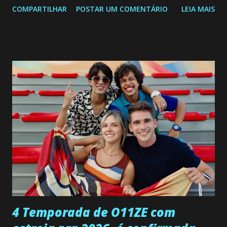
COMPARTILHAR
POSTAR UM COMENTÁRIO
LEIA MAIS
a Programação Semanal do SBT de 08/06/26 a 14/06/26
SEGUNDA-FEIRA 08 DE JUNHO: CAPITULO 9 Salvador
interrompe sua investigação ao conhecer Jenny, mas ela
não demonstra interesse em interagir com ele. Joana
confessa a Gabriel que ele demonstrou ser o tipo de
pessoa que ela tanto desejou durante toda a vida. Camila
entra no quarto de Gabriel e imagina como seria o
encontro deles, quando conseguir seduzi-lo. Manuel avisa a
Paula sobre a suposta infidelidade de Gabriel com Joana.
Rogerio consegue se livrar de todas as suspeitas pelo
desaparecimento de Francisco, apontando que ele poderia
ter sido vítima da fúria de Gabriel. Artur informa a Gabriel
que a clínica inseminou por engano outra paciente, que está
...
4 Temporada de O11ZE com