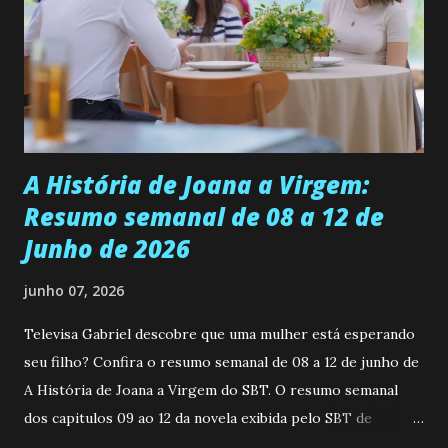
universidade. Ela tem uma personalidade muito alegre, é
muito madura para a idade, determinada, criativa e
empática. Detesta injustiças e é uma ótima amiga. Pode ser
teimosa e muito persistente quando decide fazer algo.
Durante um exame ginecológico, ela é inseminada por eng...
A História de Joana a Virgem:
Resumo semanal de 08 a 12 de
Junho de 2026
junho 07, 2026
Televisa Gabriel descobre que uma mulher está esperando
seu filho? Confira o resumo semanal de 08 a 12 de junho de
A História de Joana a Virgem do SBT. O resumo semanal
dos capitulos 09 ao 12 da novela exibida pelo SBT de
segunda a sexta-feira as 20h45 da noite: Leia também... Veja