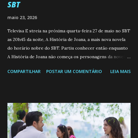
SBT
maio 23, 2026
Televisa E streia na próxima quarta-feira 27 de maio no SBT
as 20h45 da noite, A História de Joana, a mais nova novela
do horário nobre do SBT. Partiu conhecer então enquanto
A História de Joana não começa os personagens da novela?
Confira: Leia também... Veja a Programação Semanal do SBT
COMPARTILHAR
POSTAR UM COMENTÁRIO
LEIA MAIS
de 25/05/26 a 31/05/26 JOANA GUADALUPE (Camila
Valero) Uma jovem humilde e moderna, filha de mãe
solteira e neta de uma mulher abandonada pelo marido, não
quer que o mesmo lhe aconteça na vida, por isso decidiu
permanecer virgem até encontrar o homem que realmente
ama, o que não é fácil, já que dedica todas as suas energias a
se aprimorar, trabalhando, estudando e se orgulhando de
ser a primeira mulher da família a ingressar na