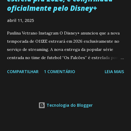
oficialmente pelo Disney+
abril 11, 2025
Paulina Vetrano Instagram O Disney+ anunciou que a nova
temporada de O11ZE estreará em 2026 exclusivamente no
serviço de streaming. A nova entrega da popular série
centrada no time de futebol “Os Falcões” é estrelada por
Mariano González (Gabo), David Penagos (Ricky) e Luan
COMPARTILHAR
1 COMENTÁRIO
LEIA MAIS
Brum (Dedé), que voltam a interpretar seus personagens
originais, e apresenta um elenco de novos Falcões liderado
pelo ator mexicano Emiliano González (Gael). Os episódios
também contam com a participação especial do renomado
Tecnologia do Blogger
atleta Sergio “Kun” Agüero, além de outras figuras de
destaque do futebol e do jornalismo esportivo. Leia
também... A Caverna Encantada 3 temporada: Resumos dos