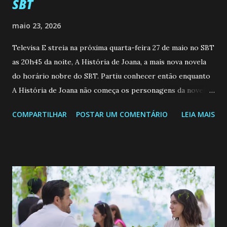
SBT
maio 23, 2026
Televisa E streia na próxima quarta-feira 27 de maio no SBT
as 20h45 da noite, A História de Joana, a mais nova novela
do horário nobre do SBT. Partiu conhecer então enquanto
A História de Joana não começa os personagens da novela?
Confira: Leia também... Veja a Programação Semanal do SBT
COMPARTILHAR
POSTAR UM COMENTÁRIO
LEIA MAIS
de 25/05/26 a 31/05/26 JOANA GUADALUPE (Camila
Valero) Uma jovem humilde e moderna, filha de mãe
solteira e neta de uma mulher abandonada pelo marido, não
quer que o mesmo lhe aconteça na vida, por isso decidiu
permanecer virgem até encontrar o homem que realmente
ama, o que não é fácil, já que dedica todas as suas energias a
se aprimorar, trabalhando, estudando e se orgulhando de
ser a primeira mulher da família a ingressar na