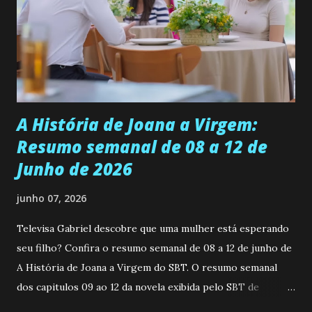
universidade. Ela tem uma personalidade muito alegre, é
muito madura para a idade, determinada, criativa e
empática. Detesta injustiças e é uma ótima amiga. Pode ser
teimosa e muito persistente quando decide fazer algo.
Durante um exame ginecológico, ela é inseminada por eng...
A História de Joana a Virgem:
Resumo semanal de 08 a 12 de
Junho de 2026
junho 07, 2026
Televisa Gabriel descobre que uma mulher está esperando
seu filho? Confira o resumo semanal de 08 a 12 de junho de
A História de Joana a Virgem do SBT. O resumo semanal
dos capitulos 09 ao 12 da novela exibida pelo SBT de
segunda a sexta-feira as 20h45 da noite: Leia também... Veja