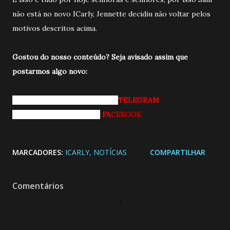
não está no novo ICarly, Jennette decidiu não voltar pelos
motivos descritos acima.
Gostou do nosso conteúdo? Seja avisado a
ssim que
postarmos algo novo:
Entrando pro nosso grupo do
TELEGRAM
Curtindo nossa página do
FA
CEBOOK
MARCADORES:
ICARLY
NOTÍCIAS
COMPARTILHAR
Comentários