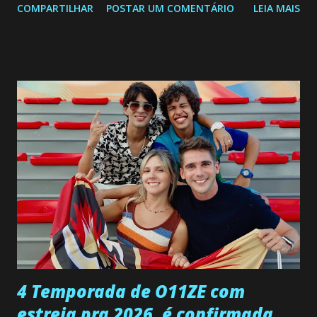
COMPARTILHAR
POSTAR UM COMENTÁRIO
LEIA MAIS
a Programação Semanal do SBT de 08/06/26 a 14/06/26
SEGUNDA-FEIRA 08 DE JUNHO: CAPITULO 9 Salvador
interrompe sua investigação ao conhecer Jenny, mas ela
não demonstra interesse em interagir com ele. Joana
confessa a Gabriel que ele demonstrou ser o tipo de
pessoa que ela tanto desejou durante toda a vida. Camila
entra no quarto de Gabriel e imagina como seria o
encontro deles, quando conseguir seduzi-lo. Manuel avisa a
Paula sobre a suposta infidelidade de Gabriel com Joana.
Rogerio consegue se livrar de todas as suspeitas pelo
desaparecimento de Francisco, apontando que ele poderia
ter sido vítima da fúria de Gabriel. Artur informa a Gabriel
que a clínica inseminou por engano outra paciente, que está
...
4 Temporada de O11ZE com
estreia pra 2026, é confirmada