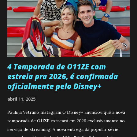
encontro deles, quando conseguir seduzi-lo. Manuel avisa a
Paula sobre a suposta infidelidade de Gabriel com Joana.
Rogerio consegue se livrar de todas as suspeitas pelo
desaparecimento de Francisco, apontando que ele poderia
ter sido vítima da fúria de Gabriel. Artur informa a Gabriel
que a clínica inseminou por engano outra paciente, que está
...
4 Temporada de O11ZE com
estreia pra 2026, é confirmada
oficialmente pelo Disney+
abril 11, 2025
Paulina Vetrano Instagram O Disney+ anunciou que a nova
temporada de O11ZE estreará em 2026 exclusivamente no
serviço de streaming. A nova entrega da popular série