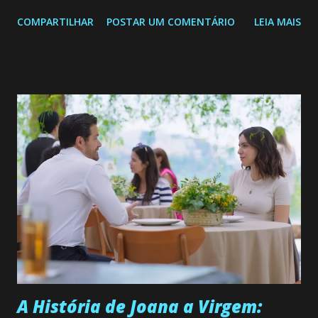
Confira: Leia também... Veja a Programação Semanal do SBT
COMPARTILHAR
POSTAR UM COMENTÁRIO
LEIA MAIS
de 25/05/26 a 31/05/26 JOANA GUADALUPE (Camila
Valero) Uma jovem humilde e moderna, filha de mãe
solteira e neta de uma mulher abandonada pelo marido, não
quer que o mesmo lhe aconteça na vida, por isso decidiu
permanecer virgem até encontrar o homem que realmente
ama, o que não é fácil, já que dedica todas as suas energias a
se aprimorar, trabalhando, estudando e se orgulhando de
ser a primeira mulher da família a ingressar na
universidade. Ela tem uma personalidade muito alegre, é
muito madura para a idade, determinada, criativa e
empática. Detesta injustiças e é uma ótima amiga. Pode ser
teimosa e muito persistente quando decide fazer algo.
Durante um exame ginecológico, ela é inseminada por eng...
A História de Joana a Virgem: