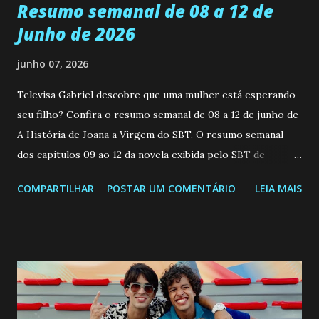
Resumo semanal de 08 a 12 de
Junho de 2026
junho 07, 2026
Televisa Gabriel descobre que uma mulher está esperando
seu filho? Confira o resumo semanal de 08 a 12 de junho de
A História de Joana a Virgem do SBT. O resumo semanal
dos capitulos 09 ao 12 da novela exibida pelo SBT de
segunda a sexta-feira as 20h45 da noite: Leia também... Veja
COMPARTILHAR
POSTAR UM COMENTÁRIO
LEIA MAIS
a Programação Semanal do SBT de 08/06/26 a 14/06/26
SEGUNDA-FEIRA 08 DE JUNHO: CAPITULO 9 Salvador
interrompe sua investigação ao conhecer Jenny, mas ela
não demonstra interesse em interagir com ele. Joana
confessa a Gabriel que ele demonstrou ser o tipo de
pessoa que ela tanto desejou durante toda a vida. Camila
entra no quarto de Gabriel e imagina como seria o