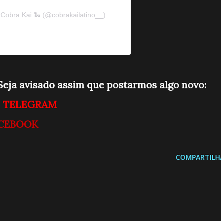
Cobra Kai 🐍 (@cobrakailatino__)
eja avisado a
ssim que postarmos algo novo:
o
TELEGRAM
CEBOOK
COMPARTILH