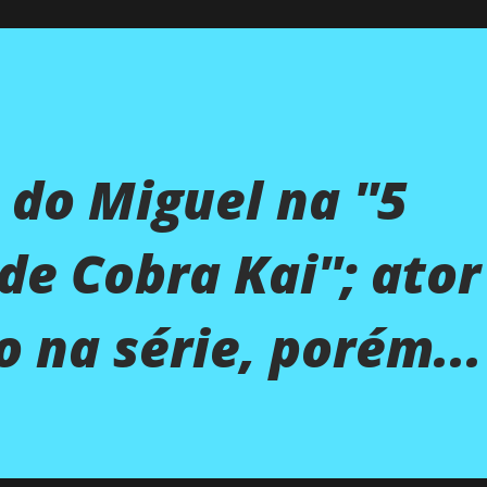
 do Miguel na ''5
e Cobra Kai''; ator
o na série, porém...