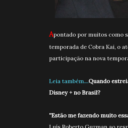
A
pontado por muitos como su
temporada de Cobra Kai, o a
participação na nova tempora
Leia também....
Quando estreia
Disney + no Brasil?
''Estão me fazendo muito ess
Luís Roberto Guzman ao resp