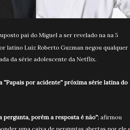
posto pai do Miguel a ser revelado na na 5
tor latino Luiz Roberto Guzman negou qualquer
da da série adolescente da Netflix.
 ''Papais por acidente'' próxima série latina do
a pergunta, porém a resposta é não''
; afirmou
onder uma caixa de perguntas abertas por ele 