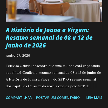
empática. Detesta injustiças e é uma ótima amiga. Pode ser
teimosa e muito persistente quando decide fazer algo.
Durante um exame ginecológico, ela é inseminada por eng...
A História de Joana a Virgem:
Resumo semanal de 08 a 12 de
Junho de 2026
junho 07, 2026
Televisa Gabriel descobre que uma mulher está esperando
seu filho? Confira o resumo semanal de 08 a 12 de junho de
A História de Joana a Virgem do SBT. O resumo semanal
dos capitulos 09 ao 12 da novela exibida pelo SBT de
segunda a sexta-feira as 20h45 da noite: Leia também... Veja
COMPARTILHAR
POSTAR UM COMENTÁRIO
LEIA MAIS
a Programação Semanal do SBT de 08/06/26 a 14/06/26
SEGUNDA-FEIRA 08 DE JUNHO: CAPITULO 9 Salvador