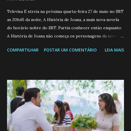
Televisa E streia na próxima quarta-feira 27 de maio no SBT
as 20h45 da noite, A História de Joana, a mais nova novela
do horário nobre do SBT. Partiu conhecer então enquanto
A História de Joana não começa os personagens da novela?
Confira: Leia também... Veja a Programação Semanal do SBT
COMPARTILHAR
POSTAR UM COMENTÁRIO
LEIA MAIS
de 25/05/26 a 31/05/26 JOANA GUADALUPE (Camila
Valero) Uma jovem humilde e moderna, filha de mãe
solteira e neta de uma mulher abandonada pelo marido, não
quer que o mesmo lhe aconteça na vida, por isso decidiu
permanecer virgem até encontrar o homem que realmente
ama, o que não é fácil, já que dedica todas as suas energias a
se aprimorar, trabalhando, estudando e se orgulhando de
ser a primeira mulher da família a ingressar na
universidade. Ela tem uma personalidade muito alegre, é
muito madura para a idade, determinada, criativa e