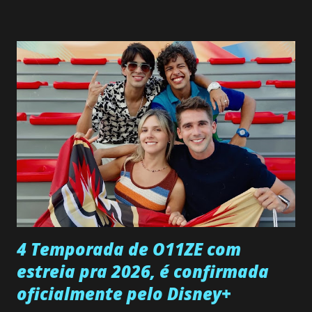
interrompe sua investigação ao conhecer Jenny, mas ela
não demonstra interesse em interagir com ele. Joana
confessa a Gabriel que ele demonstrou ser o tipo de
pessoa que ela tanto desejou durante toda a vida. Camila
entra no quarto de Gabriel e imagina como seria o
encontro deles, quando conseguir seduzi-lo. Manuel avisa a
Paula sobre a suposta infidelidade de Gabriel com Joana.
Rogerio consegue se livrar de todas as suspeitas pelo
desaparecimento de Francisco, apontando que ele poderia
ter sido vítima da fúria de Gabriel. Artur informa a Gabriel
que a clínica inseminou por engano outra paciente, que está
...
4 Temporada de O11ZE com
estreia pra 2026, é confirmada
oficialmente pelo Disney+