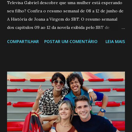
Televisa Gabriel descobre que uma mulher está esperando
seu filho? Confira o resumo semanal de 08 a 12 de junho de
A História de Joana a Virgem do SBT. O resumo semanal
dos capitulos 09 ao 12 da novela exibida pelo SBT de
segunda a sexta-feira as 20h45 da noite: Leia também... Veja
COMPARTILHAR
POSTAR UM COMENTÁRIO
LEIA MAIS
a Programação Semanal do SBT de 08/06/26 a 14/06/26
SEGUNDA-FEIRA 08 DE JUNHO: CAPITULO 9 Salvador
interrompe sua investigação ao conhecer Jenny, mas ela
não demonstra interesse em interagir com ele. Joana
confessa a Gabriel que ele demonstrou ser o tipo de
pessoa que ela tanto desejou durante toda a vida. Camila
entra no quarto de Gabriel e imagina como seria o
encontro deles, quando conseguir seduzi-lo. Manuel avisa a
Paula sobre a suposta infidelidade de Gabriel com Joana.
Rogerio consegue se livrar de todas as suspeitas pelo
desaparecimento de Francisco, apontando que ele poderia