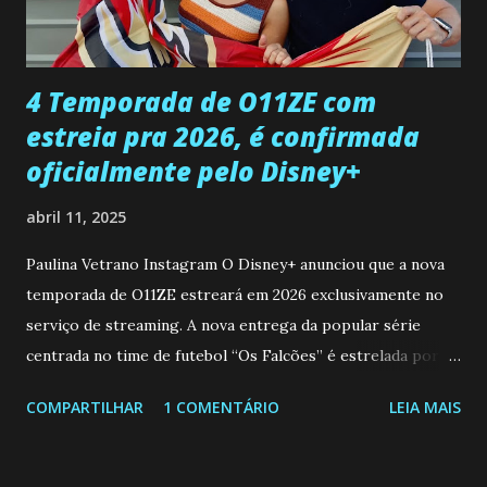
ter sido vítima da fúria de Gabriel. Artur informa a Gabriel
que a clínica inseminou por engano outra paciente, que está
...
4 Temporada de O11ZE com
estreia pra 2026, é confirmada
oficialmente pelo Disney+
abril 11, 2025
Paulina Vetrano Instagram O Disney+ anunciou que a nova
temporada de O11ZE estreará em 2026 exclusivamente no
serviço de streaming. A nova entrega da popular série
centrada no time de futebol “Os Falcões” é estrelada por
Mariano González (Gabo), David Penagos (Ricky) e Luan
COMPARTILHAR
1 COMENTÁRIO
LEIA MAIS
Brum (Dedé), que voltam a interpretar seus personagens
originais, e apresenta um elenco de novos Falcões liderado
pelo ator mexicano Emiliano González (Gael). Os episódios