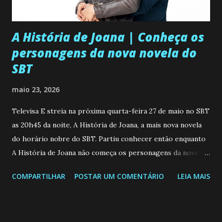
A História de Joana | Conheça os
personagens da nova novela do
SBT
maio 23, 2026
Televisa E streia na próxima quarta-feira 27 de maio no SBT
as 20h45 da noite, A História de Joana, a mais nova novela
do horário nobre do SBT. Partiu conhecer então enquanto
A História de Joana não começa os personagens da novela?
Confira: Leia também... Veja a Programação Semanal do SBT
COMPARTILHAR
POSTAR UM COMENTÁRIO
LEIA MAIS
de 25/05/26 a 31/05/26 JOANA GUADALUPE (Camila
Valero) Uma jovem humilde e moderna, filha de mãe
solteira e neta de uma mulher abandonada pelo marido, não
quer que o mesmo lhe aconteça na vida, por isso decidiu