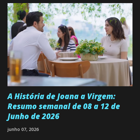
permanecer virgem até encontrar o homem que realmente
ama, o que não é fácil, já que dedica todas as suas energias a
se aprimorar, trabalhando, estudando e se orgulhando de
ser a primeira mulher da família a ingressar na
universidade. Ela tem uma personalidade muito alegre, é
muito madura para a idade, determinada, criativa e
empática. Detesta injustiças e é uma ótima amiga. Pode ser
teimosa e muito persistente quando decide fazer algo.
Durante um exame ginecológico, ela é inseminada por eng...
A História de Joana a Virgem:
Resumo semanal de 08 a 12 de
Junho de 2026
junho 07, 2026