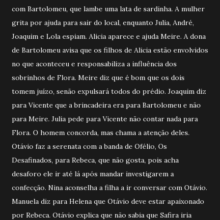
com Bartolomeu, que lambe uma lata de sardinha. A mulher
grita por ajuda para sair do local, enquanto Julia, André,
Joaquim e Lola espiam. Alicia aparece e ajuda Meire. A dona
de Bartolomeu avisa que os filhos de Alicia estão envolvidos
no que aconteceu e responsabiliza a influência dos
sobrinhos de Flora. Meire diz que é bom que os dois
tomem juízo, senão expulsará todos do prédio. Joaquim diz
para Vicente que a brincadeira era para Bartolomeu e não
para Meire. Julia pede para Vicente não contar nada para
Flora. O homem concorda, mas chama a atenção deles.
Otávio faz a serenata com a banda de Ofélio, Os
Desafinados, para Rebeca, que não gosta, pois acha
desaforo ele ir até lá após mandar investigarem a
confecção. Nina aconselha a filha a ir conversar com Otávio.
Manuela diz para Helena que Otávio deve estar apaixonado
por Rebeca. Otávio explica que não sabia que Safira iria