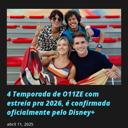
não demonstra interesse em interagir com ele. Joana
confessa a Gabriel que ele demonstrou ser o tipo de
pessoa que ela tanto desejou durante toda a vida. Camila
entra no quarto de Gabriel e imagina como seria o
encontro deles, quando conseguir seduzi-lo. Manuel avisa a
Paula sobre a suposta infidelidade de Gabriel com Joana.
Rogerio consegue se livrar de todas as suspeitas pelo
desaparecimento de Francisco, apontando que ele poderia
ter sido vítima da fúria de Gabriel. Artur informa a Gabriel
que a clínica inseminou por engano outra paciente, que está
...
4 Temporada de O11ZE com
estreia pra 2026, é confirmada
oficialmente pelo Disney+
abril 11, 2025