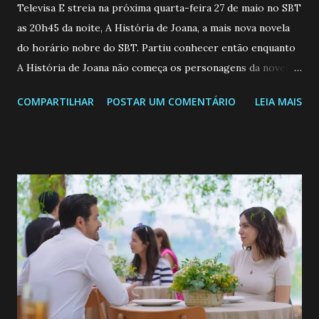
Televisa E streia na próxima quarta-feira 27 de maio no SBT
as 20h45 da noite, A História de Joana, a mais nova novela
do horário nobre do SBT. Partiu conhecer então enquanto
A História de Joana não começa os personagens da novela?
Confira: Leia também... Veja a Programação Semanal do SBT
COMPARTILHAR
POSTAR UM COMENTÁRIO
LEIA MAIS
de 25/05/26 a 31/05/26 JOANA GUADALUPE (Camila
Valero) Uma jovem humilde e moderna, filha de mãe
solteira e neta de uma mulher abandonada pelo marido, não
quer que o mesmo lhe aconteça na vida, por isso decidiu
permanecer virgem até encontrar o homem que realmente
ama, o que não é fácil, já que dedica todas as suas energias a
se aprimorar, trabalhando, estudando e se orgulhando de
ser a primeira mulher da família a ingressar na
universidade. Ela tem uma personalidade muito alegre, é
muito madura para a idade, determinada, criativa e
empática. Detesta injustiças e é uma ótima amiga. Pode ser