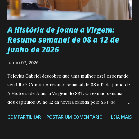
teimosa e muito persistente quando decide fazer algo.
Durante um exame ginecológico, ela é inseminada por eng...
A História de Joana a Virgem:
Resumo semanal de 08 a 12 de
Junho de 2026
junho 07, 2026
Televisa Gabriel descobre que uma mulher está esperando
seu filho? Confira o resumo semanal de 08 a 12 de junho de
A História de Joana a Virgem do SBT. O resumo semanal
dos capitulos 09 ao 12 da novela exibida pelo SBT de
segunda a sexta-feira as 20h45 da noite: Leia também... Veja
COMPARTILHAR
POSTAR UM COMENTÁRIO
LEIA MAIS
a Programação Semanal do SBT de 08/06/26 a 14/06/26
SEGUNDA-FEIRA 08 DE JUNHO: CAPITULO 9 Salvador
interrompe sua investigação ao conhecer Jenny, mas ela