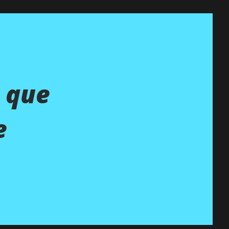
o que
e