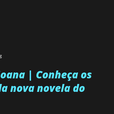
g
 Joana | Conheça os
a nova novela do