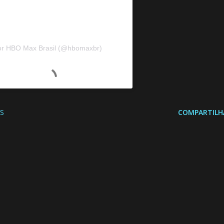
or HBO Max Brasil (@hbomaxbr)
S
COMPARTILH