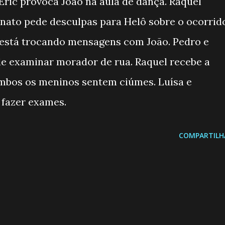
 Éric provoca João na aula de dança. Raquel
enato pede desculpas para Helô sobre o ocorrid
e está trocando mensagens com João. Pedro e
e examinar morador de rua. Raquel recebe a
 ambos os meninos sentem ciúmes. Luísa e
 fazer exames.
COMPARTILH