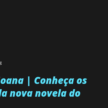
g
 Joana | Conheça os
a nova novela do