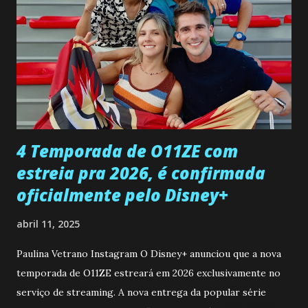
encontro deles, quando conseguir seduzi-lo. Manuel avisa a
Paula sobre a suposta infidelidade de Gabriel com Joana.
Rogerio consegue se livrar de todas as suspeitas pelo
desaparecimento de Francisco, apontando que ele poderia
ter sido vítima da fúria de Gabriel. Artur informa a Gabriel
que a clínica inseminou por engano outra paciente, que está
...
4 Temporada de O11ZE com
estreia pra 2026, é confirmada
oficialmente pelo Disney+
abril 11, 2025
Paulina Vetrano Instagram O Disney+ anunciou que a nova
temporada de O11ZE estreará em 2026 exclusivamente no
serviço de streaming. A nova entrega da popular série