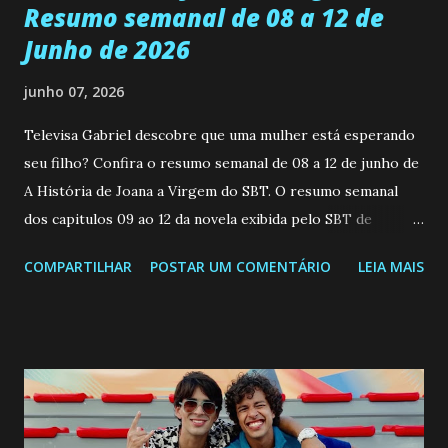
Resumo semanal de 08 a 12 de
Junho de 2026
junho 07, 2026
Televisa Gabriel descobre que uma mulher está esperando
seu filho? Confira o resumo semanal de 08 a 12 de junho de
A História de Joana a Virgem do SBT. O resumo semanal
dos capitulos 09 ao 12 da novela exibida pelo SBT de
segunda a sexta-feira as 20h45 da noite: Leia também... Veja
COMPARTILHAR
POSTAR UM COMENTÁRIO
LEIA MAIS
a Programação Semanal do SBT de 08/06/26 a 14/06/26
SEGUNDA-FEIRA 08 DE JUNHO: CAPITULO 9 Salvador
interrompe sua investigação ao conhecer Jenny, mas ela
não demonstra interesse em interagir com ele. Joana
confessa a Gabriel que ele demonstrou ser o tipo de
pessoa que ela tanto desejou durante toda a vida. Camila
entra no quarto de Gabriel e imagina como seria o