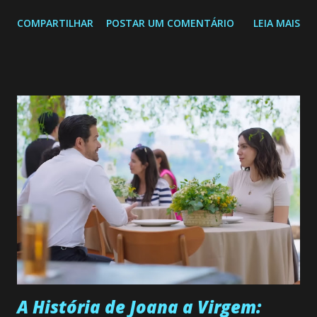
Confira: Leia também... Veja a Programação Semanal do SBT
COMPARTILHAR
POSTAR UM COMENTÁRIO
LEIA MAIS
de 25/05/26 a 31/05/26 JOANA GUADALUPE (Camila
Valero) Uma jovem humilde e moderna, filha de mãe
solteira e neta de uma mulher abandonada pelo marido, não
quer que o mesmo lhe aconteça na vida, por isso decidiu
permanecer virgem até encontrar o homem que realmente
ama, o que não é fácil, já que dedica todas as suas energias a
se aprimorar, trabalhando, estudando e se orgulhando de
ser a primeira mulher da família a ingressar na
universidade. Ela tem uma personalidade muito alegre, é
muito madura para a idade, determinada, criativa e
empática. Detesta injustiças e é uma ótima amiga. Pode ser
teimosa e muito persistente quando decide fazer algo.
Durante um exame ginecológico, ela é inseminada por eng...
A História de Joana a Virgem: