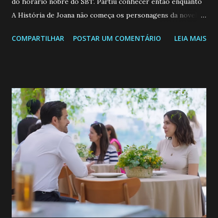
do horário nobre do SBT. Partiu conhecer então enquanto
A História de Joana não começa os personagens da novela?
Confira: Leia também... Veja a Programação Semanal do SBT
COMPARTILHAR
POSTAR UM COMENTÁRIO
LEIA MAIS
de 25/05/26 a 31/05/26 JOANA GUADALUPE (Camila
Valero) Uma jovem humilde e moderna, filha de mãe
solteira e neta de uma mulher abandonada pelo marido, não
quer que o mesmo lhe aconteça na vida, por isso decidiu
permanecer virgem até encontrar o homem que realmente
ama, o que não é fácil, já que dedica todas as suas energias a
se aprimorar, trabalhando, estudando e se orgulhando de
ser a primeira mulher da família a ingressar na
universidade. Ela tem uma personalidade muito alegre, é
muito madura para a idade, determinada, criativa e
empática. Detesta injustiças e é uma ótima amiga. Pode ser
teimosa e muito persistente quando decide fazer algo.
Durante um exame ginecológico, ela é inseminada por eng...