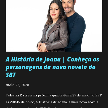
m
c
o
m
e
n
t
á
r
i
o
A História de Joana | Conheça os
personagens da nova novela do
SBT
maio 23, 2026
Televisa E streia na próxima quarta-feira 27 de maio no SBT
as 20h45 da noite, A História de Joana, a mais nova novela