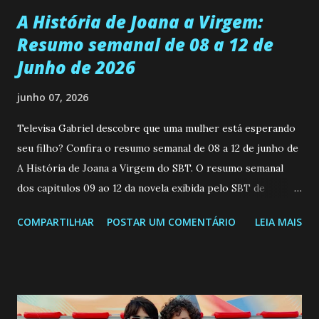
A História de Joana a Virgem:
Resumo semanal de 08 a 12 de
Junho de 2026
junho 07, 2026
Televisa Gabriel descobre que uma mulher está esperando
seu filho? Confira o resumo semanal de 08 a 12 de junho de
A História de Joana a Virgem do SBT. O resumo semanal
dos capitulos 09 ao 12 da novela exibida pelo SBT de
segunda a sexta-feira as 20h45 da noite: Leia também... Veja
COMPARTILHAR
POSTAR UM COMENTÁRIO
LEIA MAIS
a Programação Semanal do SBT de 08/06/26 a 14/06/26
SEGUNDA-FEIRA 08 DE JUNHO: CAPITULO 9 Salvador
interrompe sua investigação ao conhecer Jenny, mas ela
não demonstra interesse em interagir com ele. Joana
confessa a Gabriel que ele demonstrou ser o tipo de