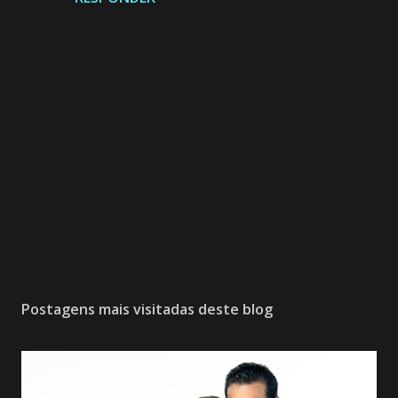
P
o
s
Postagens mais visitadas deste blog
t
a
r
u