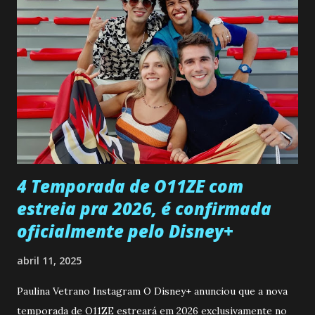
pessoa que ela tanto desejou durante toda a vida. Camila
entra no quarto de Gabriel e imagina como seria o
encontro deles, quando conseguir seduzi-lo. Manuel avisa a
Paula sobre a suposta infidelidade de Gabriel com Joana.
Rogerio consegue se livrar de todas as suspeitas pelo
desaparecimento de Francisco, apontando que ele poderia
ter sido vítima da fúria de Gabriel. Artur informa a Gabriel
que a clínica inseminou por engano outra paciente, que está
...
4 Temporada de O11ZE com
estreia pra 2026, é confirmada
oficialmente pelo Disney+
abril 11, 2025
Paulina Vetrano Instagram O Disney+ anunciou que a nova
temporada de O11ZE estreará em 2026 exclusivamente no