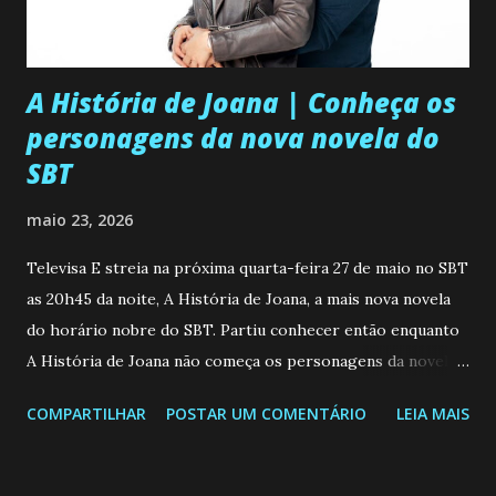
A História de Joana | Conheça os
personagens da nova novela do
SBT
maio 23, 2026
Televisa E streia na próxima quarta-feira 27 de maio no SBT
as 20h45 da noite, A História de Joana, a mais nova novela
do horário nobre do SBT. Partiu conhecer então enquanto
A História de Joana não começa os personagens da novela?
Confira: Leia também... Veja a Programação Semanal do SBT
COMPARTILHAR
POSTAR UM COMENTÁRIO
LEIA MAIS
de 25/05/26 a 31/05/26 JOANA GUADALUPE (Camila
Valero) Uma jovem humilde e moderna, filha de mãe
solteira e neta de uma mulher abandonada pelo marido, não