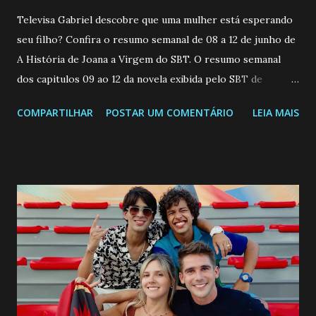
Televisa Gabriel descobre que uma mulher está esperando
seu filho? Confira o resumo semanal de 08 a 12 de junho de
A História de Joana a Virgem do SBT. O resumo semanal
dos capitulos 09 ao 12 da novela exibida pelo SBT de
segunda a sexta-feira as 20h45 da noite: Leia também... Veja
COMPARTILHAR
POSTAR UM COMENTÁRIO
LEIA MAIS
a Programação Semanal do SBT de 08/06/26 a 14/06/26
SEGUNDA-FEIRA 08 DE JUNHO: CAPITULO 9 Salvador
interrompe sua investigação ao conhecer Jenny, mas ela
não demonstra interesse em interagir com ele. Joana
confessa a Gabriel que ele demonstrou ser o tipo de
pessoa que ela tanto desejou durante toda a vida. Camila
entra no quarto de Gabriel e imagina como seria o
encontro deles, quando conseguir seduzi-lo. Manuel avisa a
Paula sobre a suposta infidelidade de Gabriel com Joana.
Rogerio consegue se livrar de todas as suspeitas pelo
desaparecimento de Francisco, apontando que ele poderia