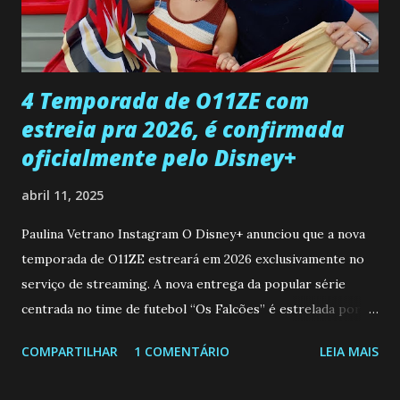
ter sido vítima da fúria de Gabriel. Artur informa a Gabriel
que a clínica inseminou por engano outra paciente, que está
...
4 Temporada de O11ZE com
estreia pra 2026, é confirmada
oficialmente pelo Disney+
abril 11, 2025
Paulina Vetrano Instagram O Disney+ anunciou que a nova
temporada de O11ZE estreará em 2026 exclusivamente no
serviço de streaming. A nova entrega da popular série
centrada no time de futebol “Os Falcões” é estrelada por
Mariano González (Gabo), David Penagos (Ricky) e Luan
COMPARTILHAR
1 COMENTÁRIO
LEIA MAIS
Brum (Dedé), que voltam a interpretar seus personagens
originais, e apresenta um elenco de novos Falcões liderado