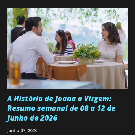
quer que o mesmo lhe aconteça na vida, por isso decidiu
permanecer virgem até encontrar o homem que realmente
ama, o que não é fácil, já que dedica todas as suas energias a
se aprimorar, trabalhando, estudando e se orgulhando de
ser a primeira mulher da família a ingressar na
universidade. Ela tem uma personalidade muito alegre, é
muito madura para a idade, determinada, criativa e
empática. Detesta injustiças e é uma ótima amiga. Pode ser
teimosa e muito persistente quando decide fazer algo.
Durante um exame ginecológico, ela é inseminada por eng...
A História de Joana a Virgem:
Resumo semanal de 08 a 12 de
Junho de 2026
junho 07, 2026