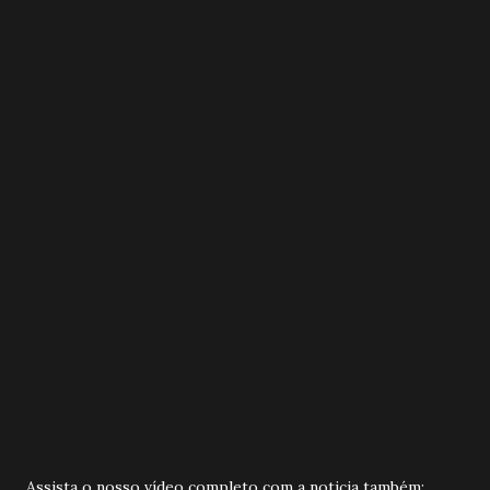
Assista o nosso vídeo completo com a noticia também: