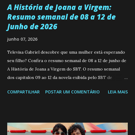
A História de Joana a Virgem:
Resumo semanal de 08 a 12 de
Junho de 2026
junho 07, 2026
Televisa Gabriel descobre que uma mulher está esperando
seu filho? Confira o resumo semanal de 08 a 12 de junho de
A História de Joana a Virgem do SBT. O resumo semanal
dos capitulos 09 ao 12 da novela exibida pelo SBT de
segunda a sexta-feira as 20h45 da noite: Leia também... Veja
COMPARTILHAR
POSTAR UM COMENTÁRIO
LEIA MAIS
a Programação Semanal do SBT de 08/06/26 a 14/06/26
SEGUNDA-FEIRA 08 DE JUNHO: CAPITULO 9 Salvador
interrompe sua investigação ao conhecer Jenny, mas ela
não demonstra interesse em interagir com ele. Joana
confessa a Gabriel que ele demonstrou ser o tipo de