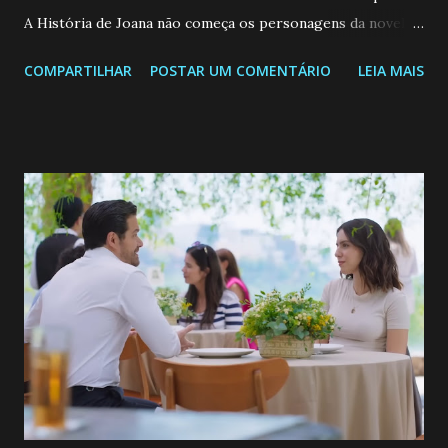
A História de Joana não começa os personagens da novela?
Confira: Leia também... Veja a Programação Semanal do SBT
COMPARTILHAR
POSTAR UM COMENTÁRIO
LEIA MAIS
de 25/05/26 a 31/05/26 JOANA GUADALUPE (Camila
Valero) Uma jovem humilde e moderna, filha de mãe
solteira e neta de uma mulher abandonada pelo marido, não
quer que o mesmo lhe aconteça na vida, por isso decidiu
permanecer virgem até encontrar o homem que realmente
ama, o que não é fácil, já que dedica todas as suas energias a
se aprimorar, trabalhando, estudando e se orgulhando de
ser a primeira mulher da família a ingressar na
universidade. Ela tem uma personalidade muito alegre, é
muito madura para a idade, determinada, criativa e
empática. Detesta injustiças e é uma ótima amiga. Pode ser
teimosa e muito persistente quando decide fazer algo.
Durante um exame ginecológico, ela é inseminada por eng...