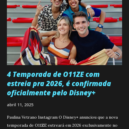
pessoa que ela tanto desejou durante toda a vida. Camila
entra no quarto de Gabriel e imagina como seria o
encontro deles, quando conseguir seduzi-lo. Manuel avisa a
Paula sobre a suposta infidelidade de Gabriel com Joana.
Rogerio consegue se livrar de todas as suspeitas pelo
desaparecimento de Francisco, apontando que ele poderia
ter sido vítima da fúria de Gabriel. Artur informa a Gabriel
que a clínica inseminou por engano outra paciente, que está
...
4 Temporada de O11ZE com
estreia pra 2026, é confirmada
oficialmente pelo Disney+
abril 11, 2025
Paulina Vetrano Instagram O Disney+ anunciou que a nova
temporada de O11ZE estreará em 2026 exclusivamente no