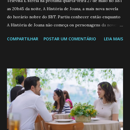
Televisa E streia na próxima quarta-feira 27 de maio no SBT
as 20h45 da noite, A História de Joana, a mais nova novela
do horário nobre do SBT. Partiu conhecer então enquanto
A História de Joana não começa os personagens da novela?
Confira: Leia também... Veja a Programação Semanal do SBT
COMPARTILHAR
POSTAR UM COMENTÁRIO
LEIA MAIS
de 25/05/26 a 31/05/26 JOANA GUADALUPE (Camila
Valero) Uma jovem humilde e moderna, filha de mãe
solteira e neta de uma mulher abandonada pelo marido, não
quer que o mesmo lhe aconteça na vida, por isso decidiu
permanecer virgem até encontrar o homem que realmente
ama, o que não é fácil, já que dedica todas as suas energias a
se aprimorar, trabalhando, estudando e se orgulhando de
ser a primeira mulher da família a ingressar na
universidade. Ela tem uma personalidade muito alegre, é
muito madura para a idade, determinada, criativa e
empática. Detesta injustiças e é uma ótima amiga. Pode ser