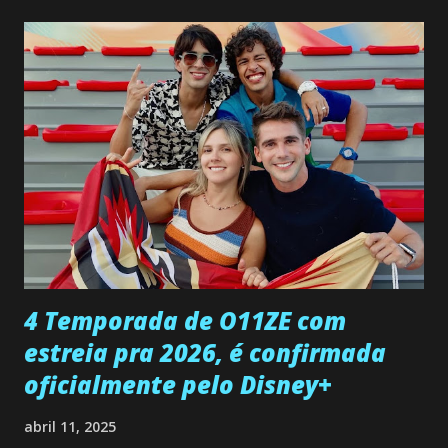
não demonstra interesse em interagir com ele. Joana
confessa a Gabriel que ele demonstrou ser o tipo de
pessoa que ela tanto desejou durante toda a vida. Camila
entra no quarto de Gabriel e imagina como seria o
encontro deles, quando conseguir seduzi-lo. Manuel avisa a
Paula sobre a suposta infidelidade de Gabriel com Joana.
Rogerio consegue se livrar de todas as suspeitas pelo
desaparecimento de Francisco, apontando que ele poderia
ter sido vítima da fúria de Gabriel. Artur informa a Gabriel
que a clínica inseminou por engano outra paciente, que está
...
4 Temporada de O11ZE com
estreia pra 2026, é confirmada
oficialmente pelo Disney+
abril 11, 2025