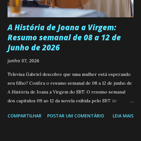
teimosa e muito persistente quando decide fazer algo.
Durante um exame ginecológico, ela é inseminada por eng...
A História de Joana a Virgem:
Resumo semanal de 08 a 12 de
Junho de 2026
junho 07, 2026
Televisa Gabriel descobre que uma mulher está esperando
seu filho? Confira o resumo semanal de 08 a 12 de junho de
A História de Joana a Virgem do SBT. O resumo semanal
dos capitulos 09 ao 12 da novela exibida pelo SBT de
segunda a sexta-feira as 20h45 da noite: Leia também... Veja
COMPARTILHAR
POSTAR UM COMENTÁRIO
LEIA MAIS
a Programação Semanal do SBT de 08/06/26 a 14/06/26
SEGUNDA-FEIRA 08 DE JUNHO: CAPITULO 9 Salvador
interrompe sua investigação ao conhecer Jenny, mas ela