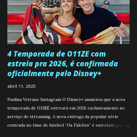
Paula sobre a suposta infidelidade de Gabriel com Joana.
Rogerio consegue se livrar de todas as suspeitas pelo
desaparecimento de Francisco, apontando que ele poderia
ter sido vítima da fúria de Gabriel. Artur informa a Gabriel
que a clínica inseminou por engano outra paciente, que está
...
4 Temporada de O11ZE com
estreia pra 2026, é confirmada
oficialmente pelo Disney+
abril 11, 2025
Paulina Vetrano Instagram O Disney+ anunciou que a nova
temporada de O11ZE estreará em 2026 exclusivamente no
serviço de streaming. A nova entrega da popular série
centrada no time de futebol “Os Falcões” é estrelada por
Mariano González (Gabo), David Penagos (Ricky) e Luan