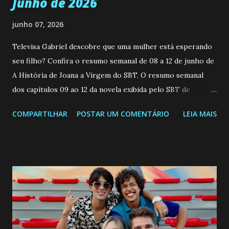
Junho de 2026
junho 07, 2026
Televisa Gabriel descobre que uma mulher está esperando
seu filho? Confira o resumo semanal de 08 a 12 de junho de
A História de Joana a Virgem do SBT. O resumo semanal
dos capitulos 09 ao 12 da novela exibida pelo SBT de
segunda a sexta-feira as 20h45 da noite: Leia também... Veja
COMPARTILHAR
POSTAR UM COMENTÁRIO
LEIA MAIS
a Programação Semanal do SBT de 08/06/26 a 14/06/26
SEGUNDA-FEIRA 08 DE JUNHO: CAPITULO 9 Salvador
interrompe sua investigação ao conhecer Jenny, mas ela
não demonstra interesse em interagir com ele. Joana
confessa a Gabriel que ele demonstrou ser o tipo de
pessoa que ela tanto desejou durante toda a vida. Camila
entra no quarto de Gabriel e imagina como seria o
encontro deles, quando conseguir seduzi-lo. Manuel avisa a