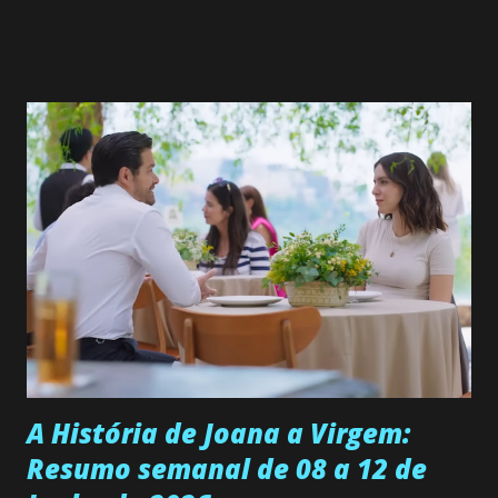
Valero) Uma jovem humilde e moderna, filha de mãe
solteira e neta de uma mulher abandonada pelo marido, não
quer que o mesmo lhe aconteça na vida, por isso decidiu
permanecer virgem até encontrar o homem que realmente
ama, o que não é fácil, já que dedica todas as suas energias a
se aprimorar, trabalhando, estudando e se orgulhando de
ser a primeira mulher da família a ingressar na
universidade. Ela tem uma personalidade muito alegre, é
muito madura para a idade, determinada, criativa e
empática. Detesta injustiças e é uma ótima amiga. Pode ser
teimosa e muito persistente quando decide fazer algo.
Durante um exame ginecológico, ela é inseminada por eng...
A História de Joana a Virgem:
Resumo semanal de 08 a 12 de