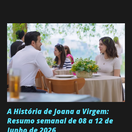
Valero) Uma jovem humilde e moderna, filha de mãe
solteira e neta de uma mulher abandonada pelo marido, não
quer que o mesmo lhe aconteça na vida, por isso decidiu
permanecer virgem até encontrar o homem que realmente
ama, o que não é fácil, já que dedica todas as suas energias a
se aprimorar, trabalhando, estudando e se orgulhando de
ser a primeira mulher da família a ingressar na
universidade. Ela tem uma personalidade muito alegre, é
muito madura para a idade, determinada, criativa e
empática. Detesta injustiças e é uma ótima amiga. Pode ser
teimosa e muito persistente quando decide fazer algo.
Durante um exame ginecológico, ela é inseminada por eng...
A História de Joana a Virgem:
Resumo semanal de 08 a 12 de
Junho de 2026