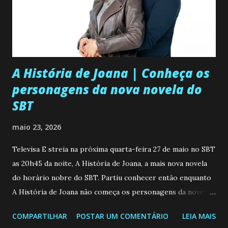
n
t
á
r
i
o
A História de Joana | Conheça os
personagens da nova novela do
SBT
maio 23, 2026
Televisa E streia na próxima quarta-feira 27 de maio no SBT
as 20h45 da noite, A História de Joana, a mais nova novela
do horário nobre do SBT. Partiu conhecer então enquanto
A História de Joana não começa os personagens da novela?
Confira: Leia também... Veja a Programação Semanal do SBT
COMPARTILHAR
POSTAR UM COMENTÁRIO
LEIA MAIS
de 25/05/26 a 31/05/26 JOANA GUADALUPE (Camila