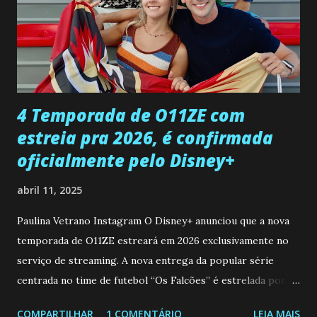
Rogerio consegue se livrar de todas as suspeitas pelo
desaparecimento de Francisco, apontando que ele poderia
ter sido vítima da fúria de Gabriel. Artur informa a Gabriel
que a clínica inseminou por engano outra paciente, que está
...
4 Temporada de O11ZE com
estreia pra 2026, é confirmada
oficialmente pelo Disney+
abril 11, 2025
Paulina Vetrano Instagram O Disney+ anunciou que a nova
temporada de O11ZE estreará em 2026 exclusivamente no
serviço de streaming. A nova entrega da popular série
centrada no time de futebol “Os Falcões” é estrelada por
Mariano González (Gabo), David Penagos (Ricky) e Luan
COMPARTILHAR
1 COMENTÁRIO
LEIA MAIS