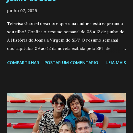
junho 07, 2026
Televisa Gabriel descobre que uma mulher está esperando
seu filho? Confira o resumo semanal de 08 a 12 de junho de
A História de Joana a Virgem do SBT. O resumo semanal
dos capitulos 09 ao 12 da novela exibida pelo SBT de
segunda a sexta-feira as 20h45 da noite: Leia também... Veja
COMPARTILHAR
POSTAR UM COMENTÁRIO
LEIA MAIS
a Programação Semanal do SBT de 08/06/26 a 14/06/26
SEGUNDA-FEIRA 08 DE JUNHO: CAPITULO 9 Salvador
interrompe sua investigação ao conhecer Jenny, mas ela
não demonstra interesse em interagir com ele. Joana
confessa a Gabriel que ele demonstrou ser o tipo de
pessoa que ela tanto desejou durante toda a vida. Camila
entra no quarto de Gabriel e imagina como seria o
encontro deles, quando conseguir seduzi-lo. Manuel avisa a
Paula sobre a suposta infidelidade de Gabriel com Joana.