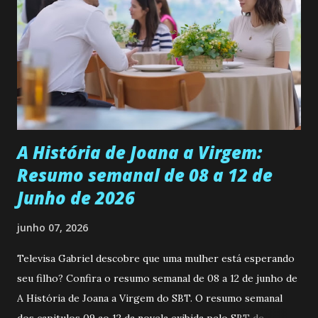
ser a primeira mulher da família a ingressar na
universidade. Ela tem uma personalidade muito alegre, é
muito madura para a idade, determinada, criativa e
empática. Detesta injustiças e é uma ótima amiga. Pode ser
teimosa e muito persistente quando decide fazer algo.
Durante um exame ginecológico, ela é inseminada por eng...
A História de Joana a Virgem:
Resumo semanal de 08 a 12 de
Junho de 2026
junho 07, 2026
Televisa Gabriel descobre que uma mulher está esperando
seu filho? Confira o resumo semanal de 08 a 12 de junho de
A História de Joana a Virgem do SBT. O resumo semanal