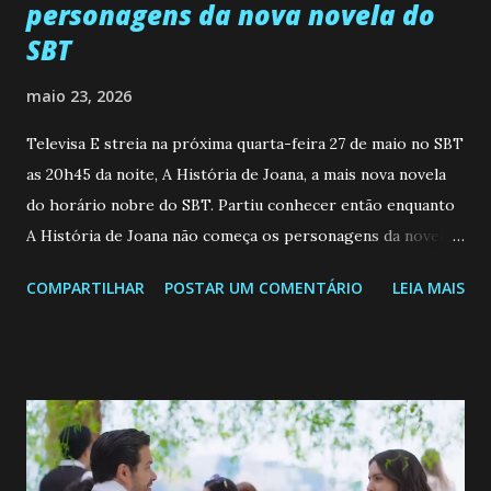
personagens da nova novela do
SBT
maio 23, 2026
Televisa E streia na próxima quarta-feira 27 de maio no SBT
as 20h45 da noite, A História de Joana, a mais nova novela
do horário nobre do SBT. Partiu conhecer então enquanto
A História de Joana não começa os personagens da novela?
Confira: Leia também... Veja a Programação Semanal do SBT
COMPARTILHAR
POSTAR UM COMENTÁRIO
LEIA MAIS
de 25/05/26 a 31/05/26 JOANA GUADALUPE (Camila
Valero) Uma jovem humilde e moderna, filha de mãe
solteira e neta de uma mulher abandonada pelo marido, não
quer que o mesmo lhe aconteça na vida, por isso decidiu
permanecer virgem até encontrar o homem que realmente
ama, o que não é fácil, já que dedica todas as suas energias a
se aprimorar, trabalhando, estudando e se orgulhando de