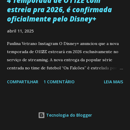
4 Temporada de O11ZE com
estreia pra 2026, é confirmada
oficialmente pelo Disney+
abril 11, 2025
Paulina Vetrano Instagram O Disney+ anunciou que a nova
temporada de O11ZE estreará em 2026 exclusivamente no
serviço de streaming. A nova entrega da popular série
centrada no time de futebol “Os Falcões” é estrelada por
Mariano González (Gabo), David Penagos (Ricky) e Luan
COMPARTILHAR
1 COMENTÁRIO
LEIA MAIS
Brum (Dedé), que voltam a interpretar seus personagens
originais, e apresenta um elenco de novos Falcões liderado
pelo ator mexicano Emiliano González (Gael). Os episódios
também contam com a participação especial do renomado
Tecnologia do Blogger
atleta Sergio “Kun” Agüero, além de outras figuras de
destaque do futebol e do jornalismo esportivo. Leia