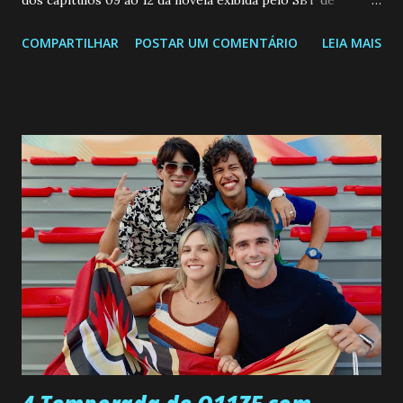
dos capitulos 09 ao 12 da novela exibida pelo SBT de
segunda a sexta-feira as 20h45 da noite: Leia também... Veja
COMPARTILHAR
POSTAR UM COMENTÁRIO
LEIA MAIS
a Programação Semanal do SBT de 08/06/26 a 14/06/26
SEGUNDA-FEIRA 08 DE JUNHO: CAPITULO 9 Salvador
interrompe sua investigação ao conhecer Jenny, mas ela
não demonstra interesse em interagir com ele. Joana
confessa a Gabriel que ele demonstrou ser o tipo de
pessoa que ela tanto desejou durante toda a vida. Camila
entra no quarto de Gabriel e imagina como seria o
encontro deles, quando conseguir seduzi-lo. Manuel avisa a
Paula sobre a suposta infidelidade de Gabriel com Joana.
Rogerio consegue se livrar de todas as suspeitas pelo
desaparecimento de Francisco, apontando que ele poderia
ter sido vítima da fúria de Gabriel. Artur informa a Gabriel
que a clínica inseminou por engano outra paciente, que está
...