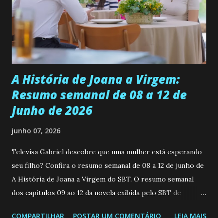
muito madura para a idade, determinada, criativa e
empática. Detesta injustiças e é uma ótima amiga. Pode ser
teimosa e muito persistente quando decide fazer algo.
Durante um exame ginecológico, ela é inseminada por eng...
A História de Joana a Virgem:
Resumo semanal de 08 a 12 de
Junho de 2026
junho 07, 2026
Televisa Gabriel descobre que uma mulher está esperando
seu filho? Confira o resumo semanal de 08 a 12 de junho de
A História de Joana a Virgem do SBT. O resumo semanal
dos capitulos 09 ao 12 da novela exibida pelo SBT de
segunda a sexta-feira as 20h45 da noite: Leia também... Veja
COMPARTILHAR
POSTAR UM COMENTÁRIO
LEIA MAIS