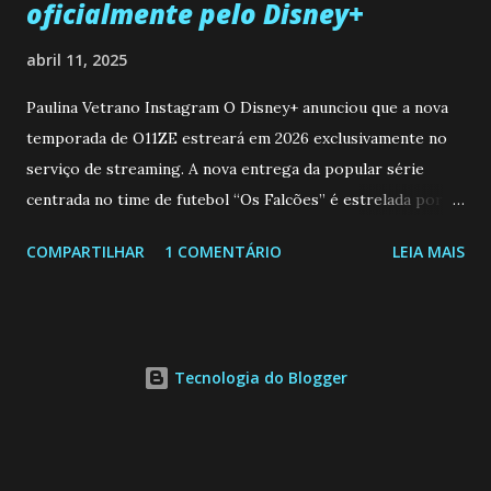
oficialmente pelo Disney+
abril 11, 2025
Paulina Vetrano Instagram O Disney+ anunciou que a nova
temporada de O11ZE estreará em 2026 exclusivamente no
serviço de streaming. A nova entrega da popular série
centrada no time de futebol “Os Falcões” é estrelada por
Mariano González (Gabo), David Penagos (Ricky) e Luan
COMPARTILHAR
1 COMENTÁRIO
LEIA MAIS
Brum (Dedé), que voltam a interpretar seus personagens
originais, e apresenta um elenco de novos Falcões liderado
pelo ator mexicano Emiliano González (Gael). Os episódios
também contam com a participação especial do renomado
Tecnologia do Blogger
atleta Sergio “Kun” Agüero, além de outras figuras de
destaque do futebol e do jornalismo esportivo. Leia
também... A Caverna Encantada 3 temporada: Resumos dos
capítulos 184 ao 188 (14/04 a 18/04/25) Nos novos