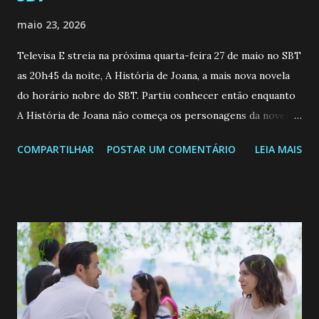
maio 23, 2026
Televisa E streia na próxima quarta-feira 27 de maio no SBT
as 20h45 da noite, A História de Joana, a mais nova novela
do horário nobre do SBT. Partiu conhecer então enquanto
A História de Joana não começa os personagens da novela?
Confira: Leia também... Veja a Programação Semanal do SBT
COMPARTILHAR
POSTAR UM COMENTÁRIO
LEIA MAIS
de 25/05/26 a 31/05/26 JOANA GUADALUPE (Camila
Valero) Uma jovem humilde e moderna, filha de mãe
solteira e neta de uma mulher abandonada pelo marido, não
quer que o mesmo lhe aconteça na vida, por isso decidiu
permanecer virgem até encontrar o homem que realmente
ama, o que não é fácil, já que dedica todas as suas energias a
se aprimorar, trabalhando, estudando e se orgulhando de
ser a primeira mulher da família a ingressar na
universidade. Ela tem uma personalidade muito alegre, é