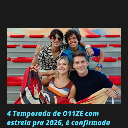
a Programação Semanal do SBT de 08/06/26 a 14/06/26
SEGUNDA-FEIRA 08 DE JUNHO: CAPITULO 9 Salvador
interrompe sua investigação ao conhecer Jenny, mas ela
não demonstra interesse em interagir com ele. Joana
confessa a Gabriel que ele demonstrou ser o tipo de
pessoa que ela tanto desejou durante toda a vida. Camila
entra no quarto de Gabriel e imagina como seria o
encontro deles, quando conseguir seduzi-lo. Manuel avisa a
Paula sobre a suposta infidelidade de Gabriel com Joana.
Rogerio consegue se livrar de todas as suspeitas pelo
desaparecimento de Francisco, apontando que ele poderia
ter sido vítima da fúria de Gabriel. Artur informa a Gabriel
que a clínica inseminou por engano outra paciente, que está
...
4 Temporada de O11ZE com
estreia pra 2026, é confirmada