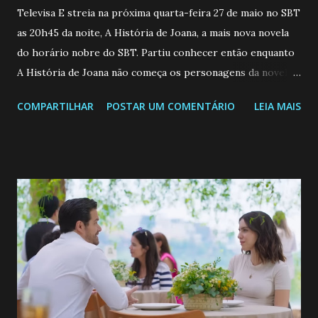
Televisa E streia na próxima quarta-feira 27 de maio no SBT
as 20h45 da noite, A História de Joana, a mais nova novela
do horário nobre do SBT. Partiu conhecer então enquanto
A História de Joana não começa os personagens da novela?
Confira: Leia também... Veja a Programação Semanal do SBT
COMPARTILHAR
POSTAR UM COMENTÁRIO
LEIA MAIS
de 25/05/26 a 31/05/26 JOANA GUADALUPE (Camila
Valero) Uma jovem humilde e moderna, filha de mãe
solteira e neta de uma mulher abandonada pelo marido, não
quer que o mesmo lhe aconteça na vida, por isso decidiu
permanecer virgem até encontrar o homem que realmente
ama, o que não é fácil, já que dedica todas as suas energias a
se aprimorar, trabalhando, estudando e se orgulhando de
ser a primeira mulher da família a ingressar na
universidade. Ela tem uma personalidade muito alegre, é
muito madura para a idade, determinada, criativa e
empática. Detesta injustiças e é uma ótima amiga. Pode ser