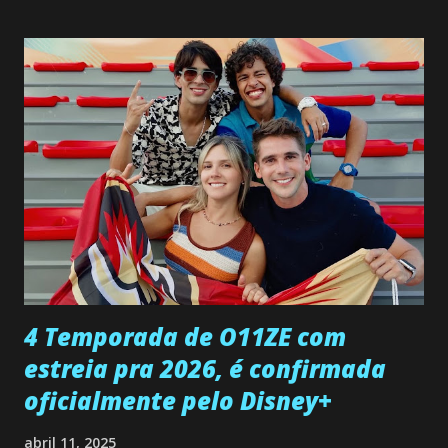
não demonstra interesse em interagir com ele. Joana
confessa a Gabriel que ele demonstrou ser o tipo de
pessoa que ela tanto desejou durante toda a vida. Camila
entra no quarto de Gabriel e imagina como seria o
encontro deles, quando conseguir seduzi-lo. Manuel avisa a
Paula sobre a suposta infidelidade de Gabriel com Joana.
Rogerio consegue se livrar de todas as suspeitas pelo
desaparecimento de Francisco, apontando que ele poderia
ter sido vítima da fúria de Gabriel. Artur informa a Gabriel
que a clínica inseminou por engano outra paciente, que está
...
4 Temporada de O11ZE com
estreia pra 2026, é confirmada
oficialmente pelo Disney+
abril 11, 2025