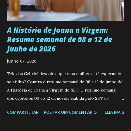
teimosa e muito persistente quando decide fazer algo.
Durante um exame ginecológico, ela é inseminada por eng...
A História de Joana a Virgem:
Resumo semanal de 08 a 12 de
Junho de 2026
junho 07, 2026
Televisa Gabriel descobre que uma mulher está esperando
seu filho? Confira o resumo semanal de 08 a 12 de junho de
A História de Joana a Virgem do SBT. O resumo semanal
dos capitulos 09 ao 12 da novela exibida pelo SBT de
segunda a sexta-feira as 20h45 da noite: Leia também... Veja
COMPARTILHAR
POSTAR UM COMENTÁRIO
LEIA MAIS
a Programação Semanal do SBT de 08/06/26 a 14/06/26
SEGUNDA-FEIRA 08 DE JUNHO: CAPITULO 9 Salvador
interrompe sua investigação ao conhecer Jenny, mas ela