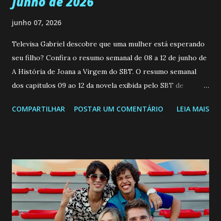
Junho de 2026
junho 07, 2026
Televisa Gabriel descobre que uma mulher está esperando
seu filho? Confira o resumo semanal de 08 a 12 de junho de
A História de Joana a Virgem do SBT. O resumo semanal
dos capitulos 09 ao 12 da novela exibida pelo SBT de
segunda a sexta-feira as 20h45 da noite: Leia também... Veja
COMPARTILHAR
POSTAR UM COMENTÁRIO
LEIA MAIS
a Programação Semanal do SBT de 08/06/26 a 14/06/26
SEGUNDA-FEIRA 08 DE JUNHO: CAPITULO 9 Salvador
interrompe sua investigação ao conhecer Jenny, mas ela
não demonstra interesse em interagir com ele. Joana
confessa a Gabriel que ele demonstrou ser o tipo de
pessoa que ela tanto desejou durante toda a vida. Camila
entra no quarto de Gabriel e imagina como seria o
encontro deles, quando conseguir seduzi-lo. Manuel avisa a