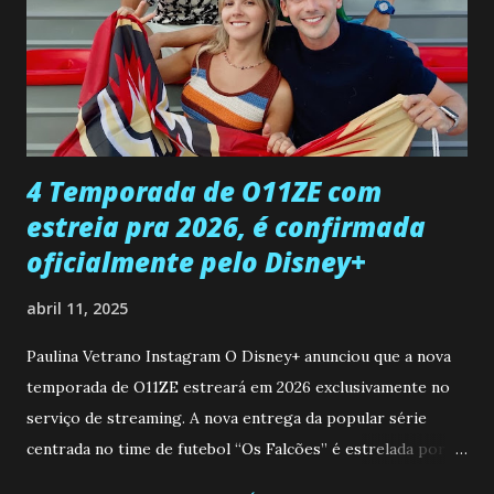
Paula sobre a suposta infidelidade de Gabriel com Joana.
Rogerio consegue se livrar de todas as suspeitas pelo
desaparecimento de Francisco, apontando que ele poderia
ter sido vítima da fúria de Gabriel. Artur informa a Gabriel
que a clínica inseminou por engano outra paciente, que está
...
4 Temporada de O11ZE com
estreia pra 2026, é confirmada
oficialmente pelo Disney+
abril 11, 2025
Paulina Vetrano Instagram O Disney+ anunciou que a nova
temporada de O11ZE estreará em 2026 exclusivamente no
serviço de streaming. A nova entrega da popular série
centrada no time de futebol “Os Falcões” é estrelada por
Mariano González (Gabo), David Penagos (Ricky) e Luan