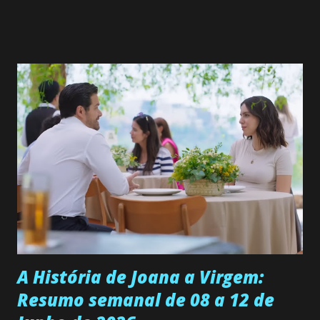
Valero) Uma jovem humilde e moderna, filha de mãe
solteira e neta de uma mulher abandonada pelo marido, não
quer que o mesmo lhe aconteça na vida, por isso decidiu
permanecer virgem até encontrar o homem que realmente
ama, o que não é fácil, já que dedica todas as suas energias a
se aprimorar, trabalhando, estudando e se orgulhando de
ser a primeira mulher da família a ingressar na
universidade. Ela tem uma personalidade muito alegre, é
muito madura para a idade, determinada, criativa e
empática. Detesta injustiças e é uma ótima amiga. Pode ser
teimosa e muito persistente quando decide fazer algo.
Durante um exame ginecológico, ela é inseminada por eng...
A História de Joana a Virgem:
Resumo semanal de 08 a 12 de