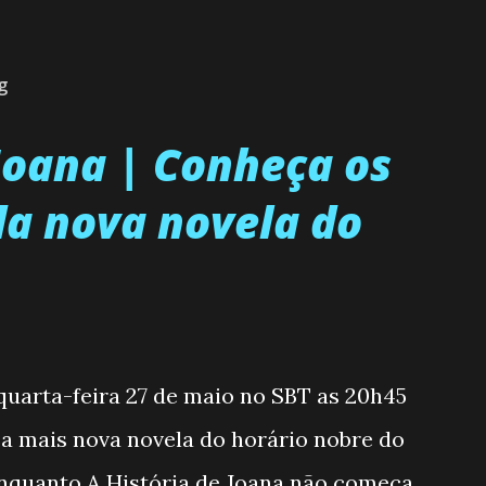
g
 Joana | Conheça os
a nova novela do
 quarta-feira 27 de maio no SBT as 20h45
, a mais nova novela do horário nobre do
enquanto A História de Joana não começa