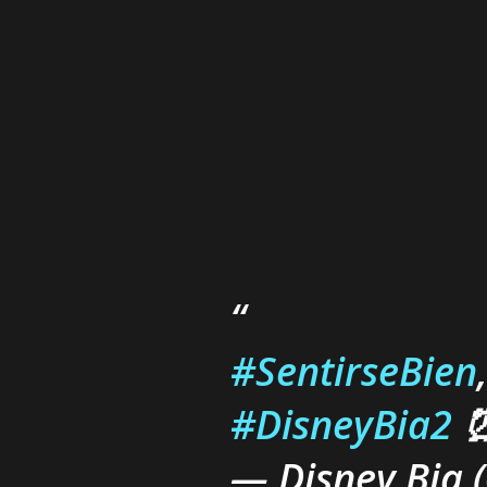
#SentirseBien
#DisneyBia2
⏰
— Disney Bia 