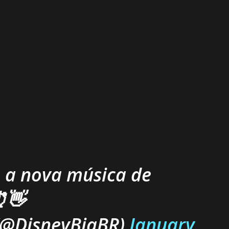
, a nova música de
👋
(@DisneyBiaBR)
January