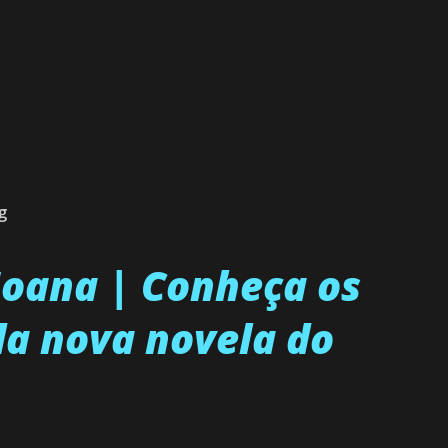
g
 Joana | Conheça os
a nova novela do