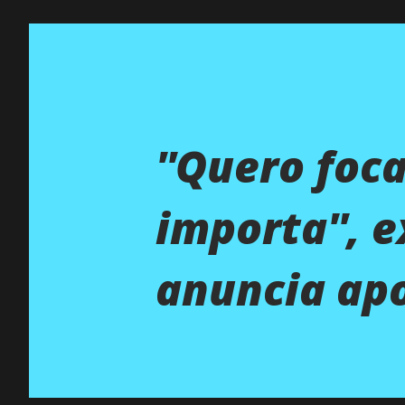
''Quero foc
importa'', 
anuncia apo