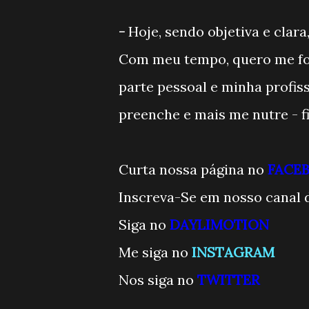
-
Hoje, sendo objetiva e clara
Com meu tempo, quero me foc
parte pessoal e minha profis
preenche e mais me nutre - f
Curta nossa página no
FACE
Inscreva-Se em nosso canal 
Siga no
DAYLIMOTION
Me siga no
INSTAGRAM
Nos siga no
TWITTE
R