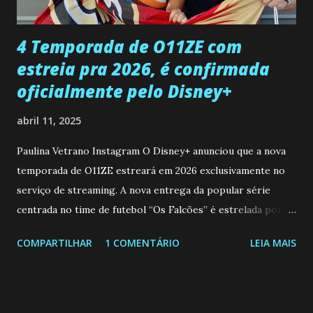
que a clínica inseminou por engano outra paciente, que está
...
4 Temporada de O11ZE com
estreia pra 2026, é confirmada
oficialmente pelo Disney+
abril 11, 2025
Paulina Vetrano Instagram O Disney+ anunciou que a nova
temporada de O11ZE estreará em 2026 exclusivamente no
serviço de streaming. A nova entrega da popular série
centrada no time de futebol “Os Falcões” é estrelada por
Mariano González (Gabo), David Penagos (Ricky) e Luan
COMPARTILHAR
1 COMENTÁRIO
LEIA MAIS
Brum (Dedé), que voltam a interpretar seus personagens
originais, e apresenta um elenco de novos Falcões liderado
pelo ator mexicano Emiliano González (Gael). Os episódios
também contam com a participação especial do renomado