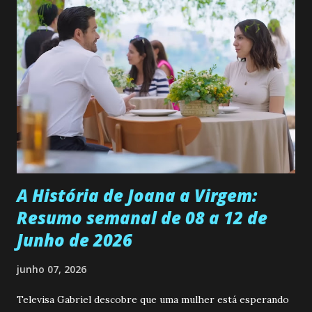
permanecer virgem até encontrar o homem que realmente
ama, o que não é fácil, já que dedica todas as suas energias a
se aprimorar, trabalhando, estudando e se orgulhando de
ser a primeira mulher da família a ingressar na
universidade. Ela tem uma personalidade muito alegre, é
muito madura para a idade, determinada, criativa e
empática. Detesta injustiças e é uma ótima amiga. Pode ser
teimosa e muito persistente quando decide fazer algo.
Durante um exame ginecológico, ela é inseminada por eng...
A História de Joana a Virgem:
Resumo semanal de 08 a 12 de
Junho de 2026
junho 07, 2026
Televisa Gabriel descobre que uma mulher está esperando