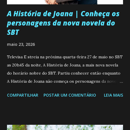
A História de Joana | Conheça os
personagens da nova novela do
SBT
maio 23, 2026
Televisa E streia na próxima quarta-feira 27 de maio no SBT
as 20h45 da noite, A História de Joana, a mais nova novela
do horário nobre do SBT. Partiu conhecer então enquanto
A História de Joana não começa os personagens da novela?
Confira: Leia também... Veja a Programação Semanal do SBT
COMPARTILHAR
POSTAR UM COMENTÁRIO
LEIA MAIS
de 25/05/26 a 31/05/26 JOANA GUADALUPE (Camila
Valero) Uma jovem humilde e moderna, filha de mãe
solteira e neta de uma mulher abandonada pelo marido, não
quer que o mesmo lhe aconteça na vida, por isso decidiu