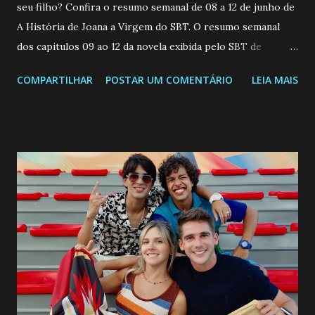
seu filho? Confira o resumo semanal de 08 a 12 de junho de
A História de Joana a Virgem do SBT. O resumo semanal
dos capitulos 09 ao 12 da novela exibida pelo SBT de
segunda a sexta-feira as 20h45 da noite: Leia também... Veja
COMPARTILHAR
POSTAR UM COMENTÁRIO
LEIA MAIS
a Programação Semanal do SBT de 08/06/26 a 14/06/26
SEGUNDA-FEIRA 08 DE JUNHO: CAPITULO 9 Salvador
interrompe sua investigação ao conhecer Jenny, mas ela
não demonstra interesse em interagir com ele. Joana
confessa a Gabriel que ele demonstrou ser o tipo de
pessoa que ela tanto desejou durante toda a vida. Camila
entra no quarto de Gabriel e imagina como seria o
encontro deles, quando conseguir seduzi-lo. Manuel avisa a
Paula sobre a suposta infidelidade de Gabriel com Joana.
Rogerio consegue se livrar de todas as suspeitas pelo
desaparecimento de Francisco, apontando que ele poderia
ter sido vítima da fúria de Gabriel. Artur informa a Gabriel