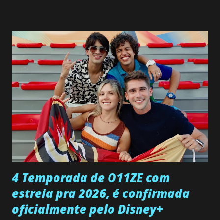
interrompe sua investigação ao conhecer Jenny, mas ela
não demonstra interesse em interagir com ele. Joana
confessa a Gabriel que ele demonstrou ser o tipo de
pessoa que ela tanto desejou durante toda a vida. Camila
entra no quarto de Gabriel e imagina como seria o
encontro deles, quando conseguir seduzi-lo. Manuel avisa a
Paula sobre a suposta infidelidade de Gabriel com Joana.
Rogerio consegue se livrar de todas as suspeitas pelo
desaparecimento de Francisco, apontando que ele poderia
ter sido vítima da fúria de Gabriel. Artur informa a Gabriel
que a clínica inseminou por engano outra paciente, que está
...
4 Temporada de O11ZE com
estreia pra 2026, é confirmada
oficialmente pelo Disney+