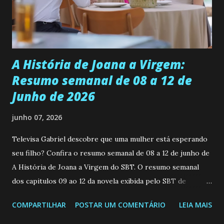
empática. Detesta injustiças e é uma ótima amiga. Pode ser
teimosa e muito persistente quando decide fazer algo.
Durante um exame ginecológico, ela é inseminada por eng...
A História de Joana a Virgem:
Resumo semanal de 08 a 12 de
Junho de 2026
junho 07, 2026
Televisa Gabriel descobre que uma mulher está esperando
seu filho? Confira o resumo semanal de 08 a 12 de junho de
A História de Joana a Virgem do SBT. O resumo semanal
dos capitulos 09 ao 12 da novela exibida pelo SBT de
segunda a sexta-feira as 20h45 da noite: Leia também... Veja
COMPARTILHAR
POSTAR UM COMENTÁRIO
LEIA MAIS
a Programação Semanal do SBT de 08/06/26 a 14/06/26
SEGUNDA-FEIRA 08 DE JUNHO: CAPITULO 9 Salvador