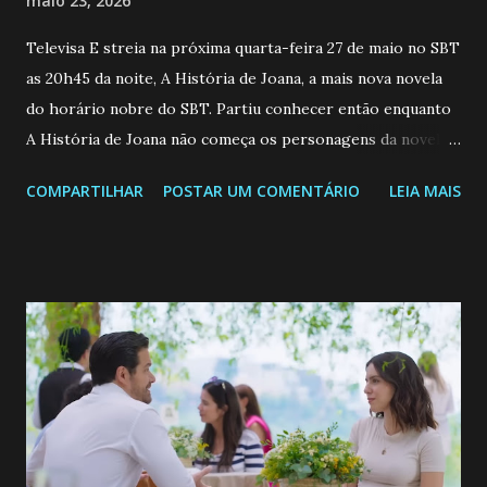
maio 23, 2026
Televisa E streia na próxima quarta-feira 27 de maio no SBT
as 20h45 da noite, A História de Joana, a mais nova novela
do horário nobre do SBT. Partiu conhecer então enquanto
A História de Joana não começa os personagens da novela?
Confira: Leia também... Veja a Programação Semanal do SBT
COMPARTILHAR
POSTAR UM COMENTÁRIO
LEIA MAIS
de 25/05/26 a 31/05/26 JOANA GUADALUPE (Camila
Valero) Uma jovem humilde e moderna, filha de mãe
solteira e neta de uma mulher abandonada pelo marido, não
quer que o mesmo lhe aconteça na vida, por isso decidiu
permanecer virgem até encontrar o homem que realmente
ama, o que não é fácil, já que dedica todas as suas energias a
se aprimorar, trabalhando, estudando e se orgulhando de
ser a primeira mulher da família a ingressar na
universidade. Ela tem uma personalidade muito alegre, é
muito madura para a idade, determinada, criativa e