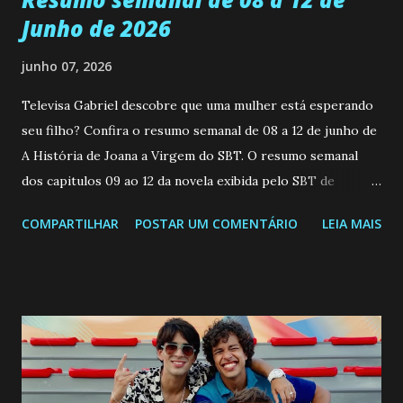
Junho de 2026
junho 07, 2026
Televisa Gabriel descobre que uma mulher está esperando
seu filho? Confira o resumo semanal de 08 a 12 de junho de
A História de Joana a Virgem do SBT. O resumo semanal
dos capitulos 09 ao 12 da novela exibida pelo SBT de
segunda a sexta-feira as 20h45 da noite: Leia também... Veja
COMPARTILHAR
POSTAR UM COMENTÁRIO
LEIA MAIS
a Programação Semanal do SBT de 08/06/26 a 14/06/26
SEGUNDA-FEIRA 08 DE JUNHO: CAPITULO 9 Salvador
interrompe sua investigação ao conhecer Jenny, mas ela
não demonstra interesse em interagir com ele. Joana
confessa a Gabriel que ele demonstrou ser o tipo de
pessoa que ela tanto desejou durante toda a vida. Camila
entra no quarto de Gabriel e imagina como seria o