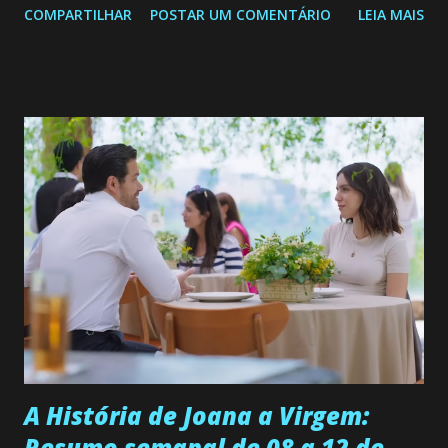
COMPARTILHAR
POSTAR UM COMENTÁRIO
LEIA MAIS
de 25/05/26 a 31/05/26 JOANA GUADALUPE (Camila
Valero) Uma jovem humilde e moderna, filha de mãe
solteira e neta de uma mulher abandonada pelo marido, não
quer que o mesmo lhe aconteça na vida, por isso decidiu
permanecer virgem até encontrar o homem que realmente
ama, o que não é fácil, já que dedica todas as suas energias a
se aprimorar, trabalhando, estudando e se orgulhando de
ser a primeira mulher da família a ingressar na
universidade. Ela tem uma personalidade muito alegre, é
muito madura para a idade, determinada, criativa e
empática. Detesta injustiças e é uma ótima amiga. Pode ser
teimosa e muito persistente quando decide fazer algo.
Durante um exame ginecológico, ela é inseminada por eng...
A História de Joana a Virgem:
Resumo semanal de 08 a 12 de