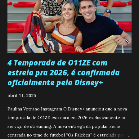
encontro deles, quando conseguir seduzi-lo. Manuel avisa a
Paula sobre a suposta infidelidade de Gabriel com Joana.
Rogerio consegue se livrar de todas as suspeitas pelo
desaparecimento de Francisco, apontando que ele poderia
ter sido vítima da fúria de Gabriel. Artur informa a Gabriel
que a clínica inseminou por engano outra paciente, que está
...
4 Temporada de O11ZE com
estreia pra 2026, é confirmada
oficialmente pelo Disney+
abril 11, 2025
Paulina Vetrano Instagram O Disney+ anunciou que a nova
temporada de O11ZE estreará em 2026 exclusivamente no
serviço de streaming. A nova entrega da popular série
centrada no time de futebol “Os Falcões” é estrelada por