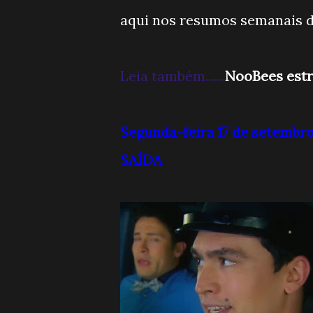
aqui nos resumos semanais 
Leia também.
......
NooBees estr
Segunda-feira 17 de setemb
SAÍDA