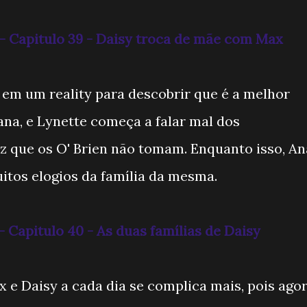
- Capitulo 39 - Daisy troca de mãe com Max
em um reality para descobrir que é a melhor
na, e Lynette começa a falar mal dos
iz que os O' Brien não tomam. Enquanto isso, An
itos elogios da família da mesma.
 Capitulo 40 - As duas famílias de Daisy
x e Daisy a cada dia se complica mais, pois ago