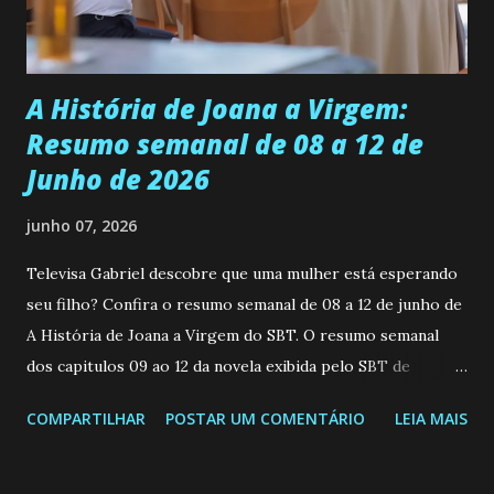
teimosa e muito persistente quando decide fazer algo.
Durante um exame ginecológico, ela é inseminada por eng...
A História de Joana a Virgem:
Resumo semanal de 08 a 12 de
Junho de 2026
junho 07, 2026
Televisa Gabriel descobre que uma mulher está esperando
seu filho? Confira o resumo semanal de 08 a 12 de junho de
A História de Joana a Virgem do SBT. O resumo semanal
dos capitulos 09 ao 12 da novela exibida pelo SBT de
segunda a sexta-feira as 20h45 da noite: Leia também... Veja
COMPARTILHAR
POSTAR UM COMENTÁRIO
LEIA MAIS
a Programação Semanal do SBT de 08/06/26 a 14/06/26
SEGUNDA-FEIRA 08 DE JUNHO: CAPITULO 9 Salvador
interrompe sua investigação ao conhecer Jenny, mas ela