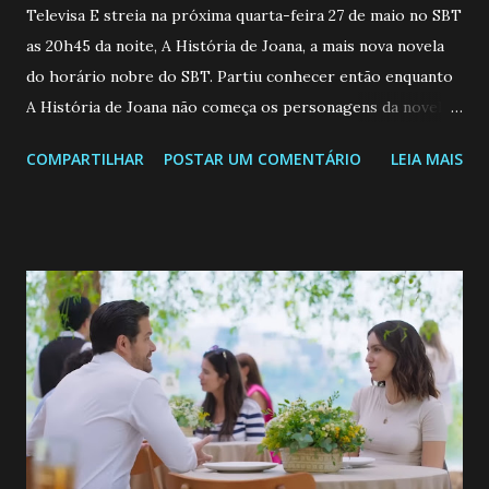
Televisa E streia na próxima quarta-feira 27 de maio no SBT
as 20h45 da noite, A História de Joana, a mais nova novela
do horário nobre do SBT. Partiu conhecer então enquanto
A História de Joana não começa os personagens da novela?
Confira: Leia também... Veja a Programação Semanal do SBT
COMPARTILHAR
POSTAR UM COMENTÁRIO
LEIA MAIS
de 25/05/26 a 31/05/26 JOANA GUADALUPE (Camila
Valero) Uma jovem humilde e moderna, filha de mãe
solteira e neta de uma mulher abandonada pelo marido, não
quer que o mesmo lhe aconteça na vida, por isso decidiu
permanecer virgem até encontrar o homem que realmente
ama, o que não é fácil, já que dedica todas as suas energias a
se aprimorar, trabalhando, estudando e se orgulhando de
ser a primeira mulher da família a ingressar na
universidade. Ela tem uma personalidade muito alegre, é
muito madura para a idade, determinada, criativa e
empática. Detesta injustiças e é uma ótima amiga. Pode ser