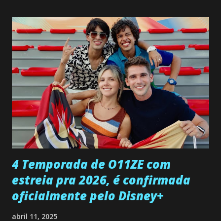
não demonstra interesse em interagir com ele. Joana
confessa a Gabriel que ele demonstrou ser o tipo de
pessoa que ela tanto desejou durante toda a vida. Camila
entra no quarto de Gabriel e imagina como seria o
encontro deles, quando conseguir seduzi-lo. Manuel avisa a
Paula sobre a suposta infidelidade de Gabriel com Joana.
Rogerio consegue se livrar de todas as suspeitas pelo
desaparecimento de Francisco, apontando que ele poderia
ter sido vítima da fúria de Gabriel. Artur informa a Gabriel
que a clínica inseminou por engano outra paciente, que está
...
4 Temporada de O11ZE com
estreia pra 2026, é confirmada
oficialmente pelo Disney+
abril 11, 2025