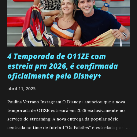
Paula sobre a suposta infidelidade de Gabriel com Joana.
Rogerio consegue se livrar de todas as suspeitas pelo
desaparecimento de Francisco, apontando que ele poderia
ter sido vítima da fúria de Gabriel. Artur informa a Gabriel
que a clínica inseminou por engano outra paciente, que está
...
4 Temporada de O11ZE com
estreia pra 2026, é confirmada
oficialmente pelo Disney+
abril 11, 2025
Paulina Vetrano Instagram O Disney+ anunciou que a nova
temporada de O11ZE estreará em 2026 exclusivamente no
serviço de streaming. A nova entrega da popular série
centrada no time de futebol “Os Falcões” é estrelada por
Mariano González (Gabo), David Penagos (Ricky) e Luan