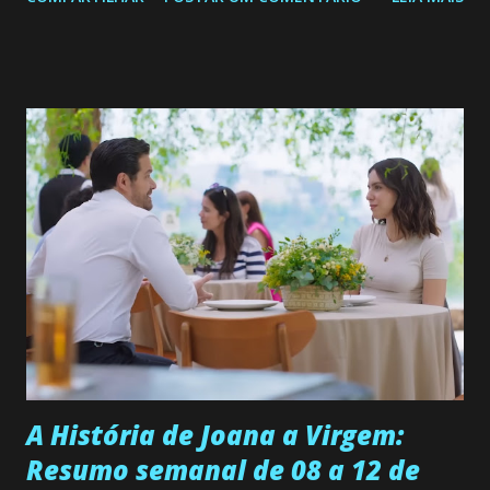
de 25/05/26 a 31/05/26 JOANA GUADALUPE (Camila
Valero) Uma jovem humilde e moderna, filha de mãe
solteira e neta de uma mulher abandonada pelo marido, não
quer que o mesmo lhe aconteça na vida, por isso decidiu
permanecer virgem até encontrar o homem que realmente
ama, o que não é fácil, já que dedica todas as suas energias a
se aprimorar, trabalhando, estudando e se orgulhando de
ser a primeira mulher da família a ingressar na
universidade. Ela tem uma personalidade muito alegre, é
muito madura para a idade, determinada, criativa e
empática. Detesta injustiças e é uma ótima amiga. Pode ser
teimosa e muito persistente quando decide fazer algo.
Durante um exame ginecológico, ela é inseminada por eng...
A História de Joana a Virgem:
Resumo semanal de 08 a 12 de