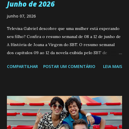
Junho de 2026
junho 07, 2026
Televisa Gabriel descobre que uma mulher está esperando
seu filho? Confira o resumo semanal de 08 a 12 de junho de
A História de Joana a Virgem do SBT. O resumo semanal
dos capitulos 09 ao 12 da novela exibida pelo SBT de
segunda a sexta-feira as 20h45 da noite: Leia também... Veja
COMPARTILHAR
POSTAR UM COMENTÁRIO
LEIA MAIS
a Programação Semanal do SBT de 08/06/26 a 14/06/26
SEGUNDA-FEIRA 08 DE JUNHO: CAPITULO 9 Salvador
interrompe sua investigação ao conhecer Jenny, mas ela
não demonstra interesse em interagir com ele. Joana
confessa a Gabriel que ele demonstrou ser o tipo de
pessoa que ela tanto desejou durante toda a vida. Camila
entra no quarto de Gabriel e imagina como seria o
encontro deles, quando conseguir seduzi-lo. Manuel avisa a