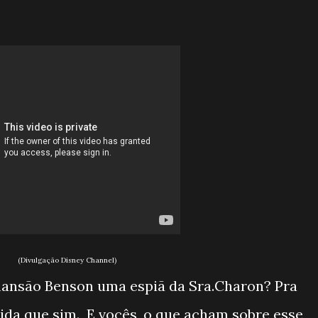
(Divulgação Disney Channel)
mansão Benson uma espiã da Sra.Charon? Pra
da que sim. E vocês, o que acham sobre esse