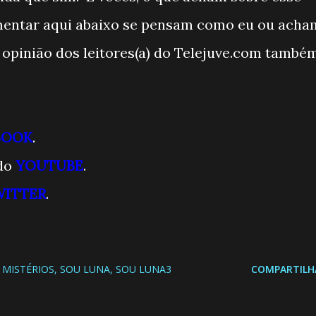
mentar aqui abaixo se pensam como eu ou acha
 opinião dos leitores(a) do Telejuve.com també
BOOK
.
 do
YOUTUBE
.
WITTER
.
MISTÉRIOS
SOU LUNA
SOU LUNA3
COMPARTILH