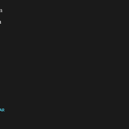
m
m
AR