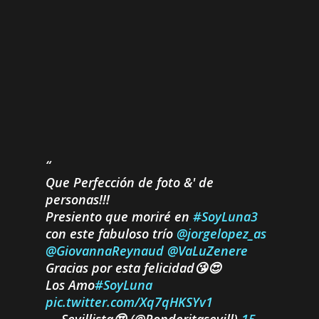
Que Perfección de foto &' de
personas!!!
Presiento que moriré en
#SoyLuna3
con este fabuloso trío
@jorgelopez_as
@GiovannaReynaud
@VaLuZenere
Gracias por esta felicidad😘😍
Los Amo
#SoyLuna
pic.twitter.com/Xq7qHKSYv1
— Sevillista😍 (@Ronderitasevill)
15