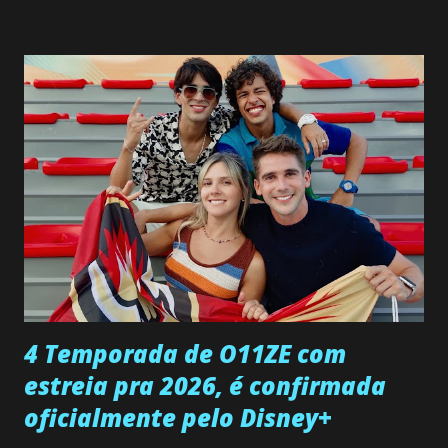
interrompe sua investigação ao conhecer Jenny, mas ela
não demonstra interesse em interagir com ele. Joana
confessa a Gabriel que ele demonstrou ser o tipo de
pessoa que ela tanto desejou durante toda a vida. Camila
entra no quarto de Gabriel e imagina como seria o
encontro deles, quando conseguir seduzi-lo. Manuel avisa a
Paula sobre a suposta infidelidade de Gabriel com Joana.
Rogerio consegue se livrar de todas as suspeitas pelo
desaparecimento de Francisco, apontando que ele poderia
ter sido vítima da fúria de Gabriel. Artur informa a Gabriel
que a clínica inseminou por engano outra paciente, que está
...
4 Temporada de O11ZE com
estreia pra 2026, é confirmada
oficialmente pelo Disney+