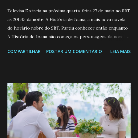
Televisa E streia na próxima quarta-feira 27 de maio no SBT
as 20h45 da noite, A História de Joana, a mais nova novela
do horário nobre do SBT. Partiu conhecer então enquanto
A História de Joana não começa os personagens da novela?
Confira: Leia também... Veja a Programação Semanal do SBT
COMPARTILHAR
POSTAR UM COMENTÁRIO
LEIA MAIS
de 25/05/26 a 31/05/26 JOANA GUADALUPE (Camila
Valero) Uma jovem humilde e moderna, filha de mãe
solteira e neta de uma mulher abandonada pelo marido, não
quer que o mesmo lhe aconteça na vida, por isso decidiu
permanecer virgem até encontrar o homem que realmente
ama, o que não é fácil, já que dedica todas as suas energias a
se aprimorar, trabalhando, estudando e se orgulhando de
ser a primeira mulher da família a ingressar na
universidade. Ela tem uma personalidade muito alegre, é
muito madura para a idade, determinada, criativa e