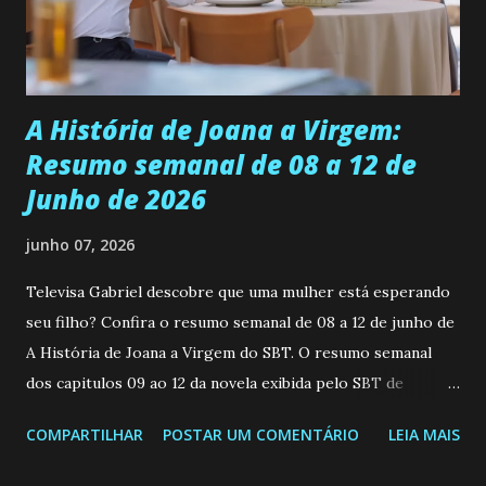
empática. Detesta injustiças e é uma ótima amiga. Pode ser
teimosa e muito persistente quando decide fazer algo.
Durante um exame ginecológico, ela é inseminada por eng...
A História de Joana a Virgem:
Resumo semanal de 08 a 12 de
Junho de 2026
junho 07, 2026
Televisa Gabriel descobre que uma mulher está esperando
seu filho? Confira o resumo semanal de 08 a 12 de junho de
A História de Joana a Virgem do SBT. O resumo semanal
dos capitulos 09 ao 12 da novela exibida pelo SBT de
segunda a sexta-feira as 20h45 da noite: Leia também... Veja
COMPARTILHAR
POSTAR UM COMENTÁRIO
LEIA MAIS
a Programação Semanal do SBT de 08/06/26 a 14/06/26
SEGUNDA-FEIRA 08 DE JUNHO: CAPITULO 9 Salvador