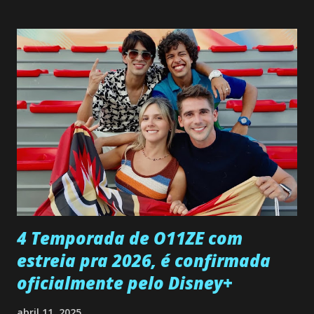
interrompe sua investigação ao conhecer Jenny, mas ela
não demonstra interesse em interagir com ele. Joana
confessa a Gabriel que ele demonstrou ser o tipo de
pessoa que ela tanto desejou durante toda a vida. Camila
entra no quarto de Gabriel e imagina como seria o
encontro deles, quando conseguir seduzi-lo. Manuel avisa a
Paula sobre a suposta infidelidade de Gabriel com Joana.
Rogerio consegue se livrar de todas as suspeitas pelo
desaparecimento de Francisco, apontando que ele poderia
ter sido vítima da fúria de Gabriel. Artur informa a Gabriel
que a clínica inseminou por engano outra paciente, que está
...
4 Temporada de O11ZE com
estreia pra 2026, é confirmada
oficialmente pelo Disney+
abril 11, 2025