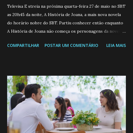
Televisa E streia na próxima quarta-feira 27 de maio no SBT
as 20h45 da noite, A História de Joana, a mais nova novela
do horário nobre do SBT. Partiu conhecer então enquanto
A História de Joana não começa os personagens da novela?
Confira: Leia também... Veja a Programação Semanal do SBT
COMPARTILHAR
POSTAR UM COMENTÁRIO
LEIA MAIS
de 25/05/26 a 31/05/26 JOANA GUADALUPE (Camila
Valero) Uma jovem humilde e moderna, filha de mãe
solteira e neta de uma mulher abandonada pelo marido, não
quer que o mesmo lhe aconteça na vida, por isso decidiu
permanecer virgem até encontrar o homem que realmente
ama, o que não é fácil, já que dedica todas as suas energias a
se aprimorar, trabalhando, estudando e se orgulhando de
ser a primeira mulher da família a ingressar na
universidade. Ela tem uma personalidade muito alegre, é
muito madura para a idade, determinada, criativa e
empática. Detesta injustiças e é uma ótima amiga. Pode ser