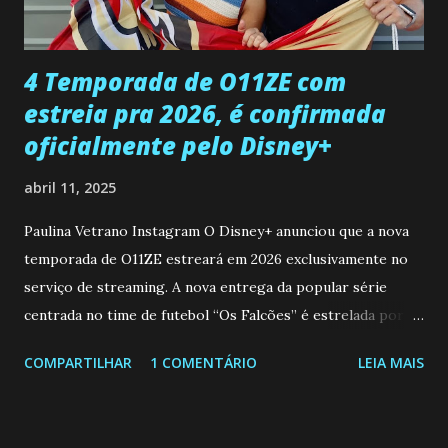
que a clínica inseminou por engano outra paciente, que está
...
4 Temporada de O11ZE com
estreia pra 2026, é confirmada
oficialmente pelo Disney+
abril 11, 2025
Paulina Vetrano Instagram O Disney+ anunciou que a nova
temporada de O11ZE estreará em 2026 exclusivamente no
serviço de streaming. A nova entrega da popular série
centrada no time de futebol “Os Falcões” é estrelada por
Mariano González (Gabo), David Penagos (Ricky) e Luan
COMPARTILHAR
1 COMENTÁRIO
LEIA MAIS
Brum (Dedé), que voltam a interpretar seus personagens
originais, e apresenta um elenco de novos Falcões liderado
pelo ator mexicano Emiliano González (Gael). Os episódios