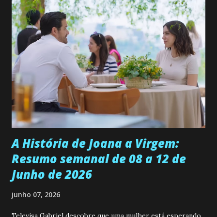
permanecer virgem até encontrar o homem que realmente
ama, o que não é fácil, já que dedica todas as suas energias a
se aprimorar, trabalhando, estudando e se orgulhando de
ser a primeira mulher da família a ingressar na
universidade. Ela tem uma personalidade muito alegre, é
muito madura para a idade, determinada, criativa e
empática. Detesta injustiças e é uma ótima amiga. Pode ser
teimosa e muito persistente quando decide fazer algo.
Durante um exame ginecológico, ela é inseminada por eng...
A História de Joana a Virgem:
Resumo semanal de 08 a 12 de
Junho de 2026
junho 07, 2026
Televisa Gabriel descobre que uma mulher está esperando