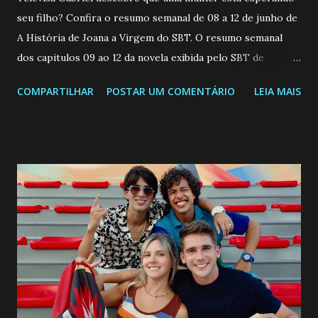
seu filho? Confira o resumo semanal de 08 a 12 de junho de
A História de Joana a Virgem do SBT. O resumo semanal
dos capitulos 09 ao 12 da novela exibida pelo SBT de
segunda a sexta-feira as 20h45 da noite: Leia também... Veja
COMPARTILHAR
POSTAR UM COMENTÁRIO
LEIA MAIS
a Programação Semanal do SBT de 08/06/26 a 14/06/26
SEGUNDA-FEIRA 08 DE JUNHO: CAPITULO 9 Salvador
interrompe sua investigação ao conhecer Jenny, mas ela
não demonstra interesse em interagir com ele. Joana
confessa a Gabriel que ele demonstrou ser o tipo de
pessoa que ela tanto desejou durante toda a vida. Camila
entra no quarto de Gabriel e imagina como seria o
encontro deles, quando conseguir seduzi-lo. Manuel avisa a
Paula sobre a suposta infidelidade de Gabriel com Joana.
Rogerio consegue se livrar de todas as suspeitas pelo
desaparecimento de Francisco, apontando que ele poderia
ter sido vítima da fúria de Gabriel. Artur informa a Gabriel