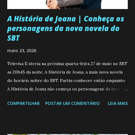
A História de Joana | Conheça os
personagens da nova novela do
SBT
maio 23, 2026
Televisa E streia na próxima quarta-feira 27 de maio no SBT
as 20h45 da noite, A História de Joana, a mais nova novela
do horário nobre do SBT. Partiu conhecer então enquanto
A História de Joana não começa os personagens da novela?
Confira: Leia também... Veja a Programação Semanal do SBT
COMPARTILHAR
POSTAR UM COMENTÁRIO
LEIA MAIS
de 25/05/26 a 31/05/26 JOANA GUADALUPE (Camila
Valero) Uma jovem humilde e moderna, filha de mãe
solteira e neta de uma mulher abandonada pelo marido, não
quer que o mesmo lhe aconteça na vida, por isso decidiu