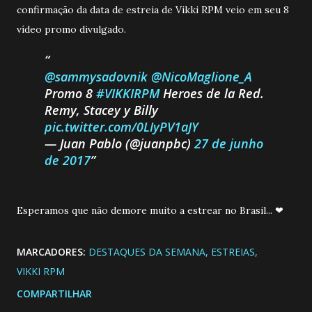
confirmação da data de estreia de Vikki RPM veio em seu 8
vídeo promo divulgado.
@sammysadovnik
@NicoMaglione_A
Promo 8
#VIKKIRPM
Heroes de la Red.
Remy, Stacey y Billy
pic.twitter.com/0LIyPV1aJY
— Juan Pablo (@juanpbc)
27 de junho
de 2017
Esperamos que não demore muito a estrear no Brasil... ❤
MARCADORES:
DESTAQUES DA SEMANA
ESTREIAS
VIKKI RPM
COMPARTILHAR