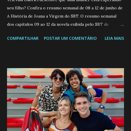
seu filho? Confira o resumo semanal de 08 a 12 de junho de
A História de Joana a Virgem do SBT. O resumo semanal
dos capitulos 09 ao 12 da novela exibida pelo SBT de
segunda a sexta-feira as 20h45 da noite: Leia também... Veja
COMPARTILHAR
POSTAR UM COMENTÁRIO
LEIA MAIS
a Programação Semanal do SBT de 08/06/26 a 14/06/26
SEGUNDA-FEIRA 08 DE JUNHO: CAPITULO 9 Salvador
interrompe sua investigação ao conhecer Jenny, mas ela
não demonstra interesse em interagir com ele. Joana
confessa a Gabriel que ele demonstrou ser o tipo de
pessoa que ela tanto desejou durante toda a vida. Camila
entra no quarto de Gabriel e imagina como seria o
encontro deles, quando conseguir seduzi-lo. Manuel avisa a
Paula sobre a suposta infidelidade de Gabriel com Joana.
Rogerio consegue se livrar de todas as suspeitas pelo
desaparecimento de Francisco, apontando que ele poderia
ter sido vítima da fúria de Gabriel. Artur informa a Gabriel