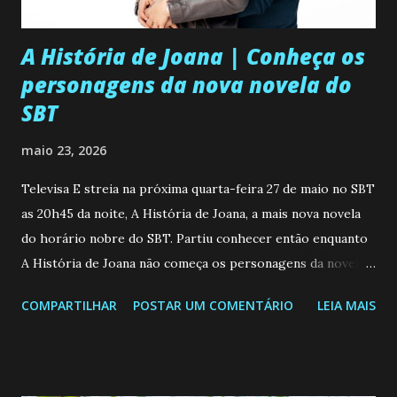
A História de Joana | Conheça os
personagens da nova novela do
SBT
maio 23, 2026
Televisa E streia na próxima quarta-feira 27 de maio no SBT
as 20h45 da noite, A História de Joana, a mais nova novela
do horário nobre do SBT. Partiu conhecer então enquanto
A História de Joana não começa os personagens da novela?
Confira: Leia também... Veja a Programação Semanal do SBT
COMPARTILHAR
POSTAR UM COMENTÁRIO
LEIA MAIS
de 25/05/26 a 31/05/26 JOANA GUADALUPE (Camila
Valero) Uma jovem humilde e moderna, filha de mãe
solteira e neta de uma mulher abandonada pelo marido, não
quer que o mesmo lhe aconteça na vida, por isso decidiu