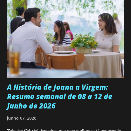
permanecer virgem até encontrar o homem que realmente
ama, o que não é fácil, já que dedica todas as suas energias a
se aprimorar, trabalhando, estudando e se orgulhando de
ser a primeira mulher da família a ingressar na
universidade. Ela tem uma personalidade muito alegre, é
muito madura para a idade, determinada, criativa e
empática. Detesta injustiças e é uma ótima amiga. Pode ser
teimosa e muito persistente quando decide fazer algo.
Durante um exame ginecológico, ela é inseminada por eng...
A História de Joana a Virgem:
Resumo semanal de 08 a 12 de
Junho de 2026
junho 07, 2026
Televisa Gabriel descobre que uma mulher está esperando