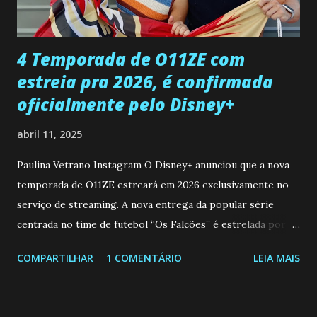
que a clínica inseminou por engano outra paciente, que está
...
4 Temporada de O11ZE com
estreia pra 2026, é confirmada
oficialmente pelo Disney+
abril 11, 2025
Paulina Vetrano Instagram O Disney+ anunciou que a nova
temporada de O11ZE estreará em 2026 exclusivamente no
serviço de streaming. A nova entrega da popular série
centrada no time de futebol “Os Falcões” é estrelada por
Mariano González (Gabo), David Penagos (Ricky) e Luan
COMPARTILHAR
1 COMENTÁRIO
LEIA MAIS
Brum (Dedé), que voltam a interpretar seus personagens
originais, e apresenta um elenco de novos Falcões liderado
pelo ator mexicano Emiliano González (Gael). Os episódios