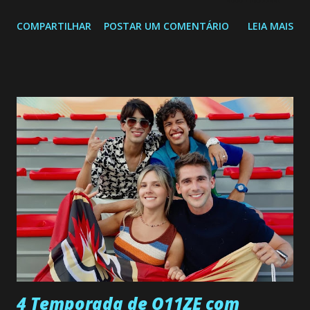
segunda a sexta-feira as 20h45 da noite: Leia também... Veja
COMPARTILHAR
POSTAR UM COMENTÁRIO
LEIA MAIS
a Programação Semanal do SBT de 08/06/26 a 14/06/26
SEGUNDA-FEIRA 08 DE JUNHO: CAPITULO 9 Salvador
interrompe sua investigação ao conhecer Jenny, mas ela
não demonstra interesse em interagir com ele. Joana
confessa a Gabriel que ele demonstrou ser o tipo de
pessoa que ela tanto desejou durante toda a vida. Camila
entra no quarto de Gabriel e imagina como seria o
encontro deles, quando conseguir seduzi-lo. Manuel avisa a
Paula sobre a suposta infidelidade de Gabriel com Joana.
Rogerio consegue se livrar de todas as suspeitas pelo
desaparecimento de Francisco, apontando que ele poderia
ter sido vítima da fúria de Gabriel. Artur informa a Gabriel
que a clínica inseminou por engano outra paciente, que está
...
4 Temporada de O11ZE com