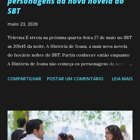
personagens da nova novela do
SBT
maio 23, 2026
Televisa E streia na próxima quarta-feira 27 de maio no SBT
as 20h45 da noite, A História de Joana, a mais nova novela
do horário nobre do SBT. Partiu conhecer então enquanto
A História de Joana não começa os personagens da novela?
Confira: Leia também... Veja a Programação Semanal do SBT
COMPARTILHAR
POSTAR UM COMENTÁRIO
LEIA MAIS
de 25/05/26 a 31/05/26 JOANA GUADALUPE (Camila
Valero) Uma jovem humilde e moderna, filha de mãe
solteira e neta de uma mulher abandonada pelo marido, não
quer que o mesmo lhe aconteça na vida, por isso decidiu
permanecer virgem até encontrar o homem que realmente
ama, o que não é fácil, já que dedica todas as suas energias a
se aprimorar, trabalhando, estudando e se orgulhando de