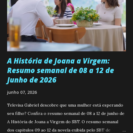
ser a primeira mulher da família a ingressar na
universidade. Ela tem uma personalidade muito alegre, é
muito madura para a idade, determinada, criativa e
empática. Detesta injustiças e é uma ótima amiga. Pode ser
teimosa e muito persistente quando decide fazer algo.
Durante um exame ginecológico, ela é inseminada por eng...
A História de Joana a Virgem:
Resumo semanal de 08 a 12 de
Junho de 2026
junho 07, 2026
Televisa Gabriel descobre que uma mulher está esperando
seu filho? Confira o resumo semanal de 08 a 12 de junho de
A História de Joana a Virgem do SBT. O resumo semanal
dos capitulos 09 ao 12 da novela exibida pelo SBT de